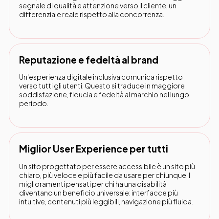
segnale di qualità e attenzione verso il cliente, un
differenziale reale rispetto alla concorrenza.
Reputazione e fedeltà al brand
Un'esperienza digitale inclusiva comunica rispetto
verso tutti gli utenti. Questo si traduce in maggiore
soddisfazione, fiducia e fedeltà al marchio nel lungo
periodo.
Miglior User Experience per tutti
Un sito progettato per essere accessibile è un sito più
chiaro, più veloce e più facile da usare per chiunque. I
miglioramenti pensati per chi ha una disabilità
diventano un beneficio universale: interfacce più
intuitive, contenuti più leggibili, navigazione più fluida.