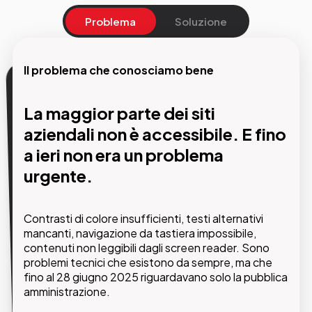
Problema
Soluzione
Il problema che conosciamo bene
La nostra soluzione
La maggior parte dei siti
Un percorso strutturato verso la
aziendali non è accessibile. E fino
conformità con un partner
a ieri non era un problema
certificato al tuo fianco.
urgente.
GMDE è partner certificato per l'implementazione
Contrasti di colore insufficienti, testi alternativi
di Eye-Able e affianca le aziende in ogni fase del
mancanti, navigazione da tastiera impossibile,
processo di adeguamento: dall'analisi tecnica
contenuti non leggibili dagli screen reader. Sono
iniziale fino all'implementazione degli strumenti e al
problemi tecnici che esistono da sempre, ma che
monitoraggio continuo della conformità.
fino al 28 giugno 2025 riguardavano solo la pubblica
amministrazione.