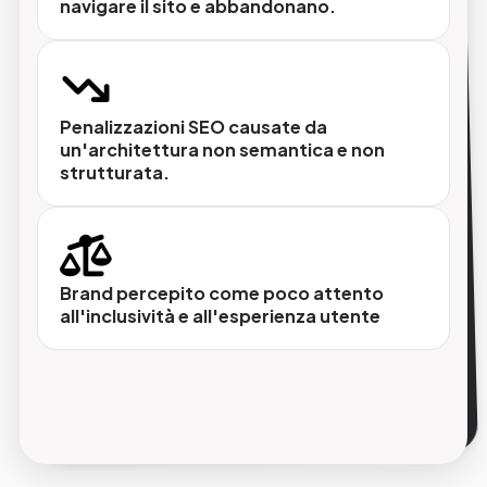
navigare il sito e abbandonano.
Adeguamento tecnico
Interventi mirati sull'architettura del sito per
migliorare la conformità strutturale: semantica
Penalizzazioni SEO causate da
un'architettura non semantica e non
HTML, testi alternativi, navigazione
strutturata.
accessibile, gestione dei form.
Monitoraggio e aggiornamento continuo
Brand percepito come poco attento
L'accessibilità non è un intervento una
all'inclusività e all'esperienza utente
tantum. GMDE garantisce presidio
continuativo per mantenere la conformità nel
tempo, anche a seguito di aggiornamenti del
sito.