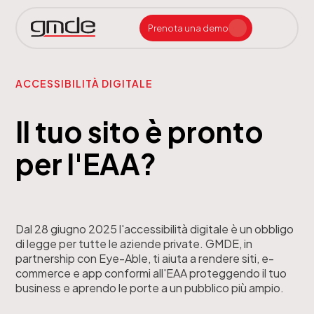
Prenota una demo
AIxE a supporto della redazione e tipografia
Assistenza e Manutenzione h24 – 365 gg/anno
Consulenza Sistemistica e CyberSecurity
Impaginazione Automatica Periodici con AI
Impaginazione Automatica Quotidiani con AI
Recupero Archivi Storici e Digitalizzazione
Servizi di Impaginazione Remota per Quotidiani
Siti Web e App con Gestione Abbonamenti
Assistenza e Manutenzione h24 – 365gg/anno
Consulenza Sistemistica e CyberSecurity
Creazione Automatica Manuali Carta e Digital
Sistemi Esperti di Prodotto per Assistenza Tecnica
Assistenza e Manutenzione h24 – 365 gg/anno
Macchine da Stampa Digitali per Quotidiani
Sistemi Certificazione PDF e Qualità Colore
Sistemi Closed Loop per Stampa Offset
Sistemi Controllo Registro e Densità in Stampa
ACCESSIBILITÀ DIGITALE
Il tuo sito è pronto
per l'EAA?
Dal 28 giugno 2025 l'accessibilità digitale è un obbligo
di legge per tutte le aziende private. GMDE, in
partnership con Eye-Able, ti aiuta a rendere siti, e-
commerce e app conformi all'EAA proteggendo il tuo
business e aprendo le porte a un pubblico più ampio.