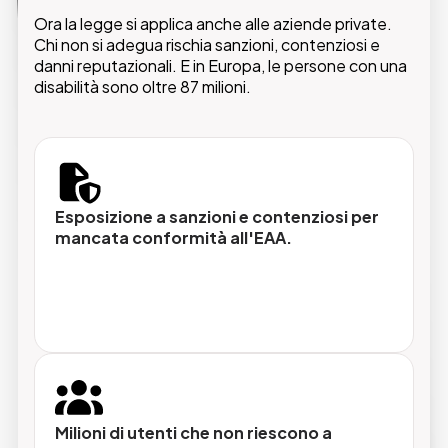
Ora la legge si applica anche alle aziende private.
Chi non si adegua rischia sanzioni, contenziosi e
danni reputazionali. E in Europa, le persone con una
Audit tecnico del sito
Analisi completa per identificare le criticità
disabilità sono oltre 87 milioni.
rispetto alle linee guida WCAG, BITV ed EN
301 549, con report dettagliato e piano di
intervento prioritizzato.
Esposizione a sanzioni e contenziosi per
mancata conformità all'EAA.
Implementazione di Eye-Able
Integrazione della toolbar di accessibilità che
permette agli utenti di personalizzare
l'esperienza di navigazione, contrasto,
dimensione testi, navigazione da tastiera e
molto altro.
Milioni di utenti che non riescono a