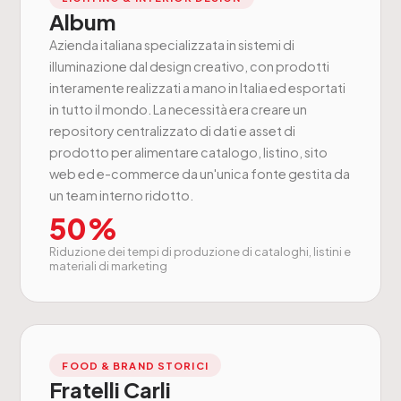
Album
Azienda italiana specializzata in sistemi di
illuminazione dal design creativo, con prodotti
interamente realizzati a mano in Italia ed esportati
in tutto il mondo. La necessità era creare un
repository centralizzato di dati e asset di
prodotto per alimentare catalogo, listino, sito
web ed e-commerce da un'unica fonte gestita da
un team interno ridotto.
50%
Riduzione dei tempi di produzione di cataloghi, listini e
materiali di marketing
FOOD & BRAND STORICI
Fratelli Carli