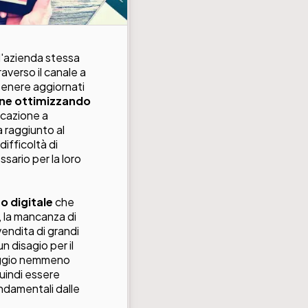
 l'azienda stessa
raverso il canale a
ntenere aggiornati
one ottimizzando
icazione a
a raggiunto al
difficoltà di
sario per la loro
o digitale
che
, la mancanza di
vendita di grandi
 disagio per il
peggio nemmeno
quindi essere
damentali dalle