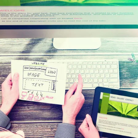
Sistemi di Workflow per la prestampa
ment
ghi
istenza