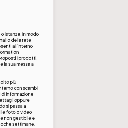
 o istanze, in modo
ali o della rete
enti all'interno
nformation
roposti i prodotti,
e la sua messa a
olto più
interno con scambi
ni di informazione
dettagli oppure
do si passa a
elle foto o video
e non gestibile e
 poche settimane.