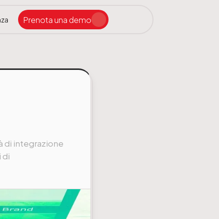
Prenota una demo
nza
Cerca nel sito
tà di integrazione
 di