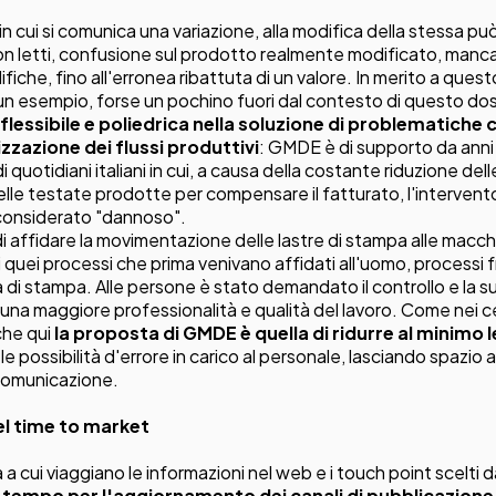
l in cui si comunica una variazione, alla modifica della stessa p
n letti, confusione sul prodotto realmente modificato, manc
fiche, fino all'erronea ribattuta di un valore. In merito a quest
n esempio, forse un pochino fuori dal contesto di questo doss
flessibile e poliedrica nella soluzione di problematich
mizzazione dei flussi produttivi
: GMDE è di supporto da anni
i quotidiani italiani in cui, a causa della costante riduzione d
lle testate prodotte per compensare il fatturato, l'interven
 considerato "dannoso".
di affidare la movimentazione delle lastre di stampa alle macc
 quei processi che prima venivano affidati all'uomo, processi fra 
tà di stampa. Alle persone è stato demandato il controllo e la s
r una maggiore professionalità e qualità del lavoro. Come nei 
che qui
la proposta di GMDE è quella di ridurre al minimo 
le possibilità d'errore in carico al personale, lasciando spazio al
 comunicazione.
l time to market
 a cui viaggiano le informazioni nel web e i touch point scelti da
l tempo per l'aggiornamento dei canali di pubblicazione