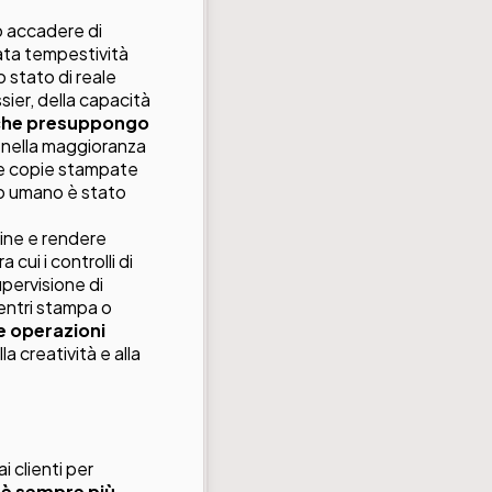
uò accadere di
ata tempestività
o stato di reale
ier, della capacità
e che presuppongo
 nella maggioranza
elle copie stampate
to umano è stato
hine e rendere
cui i controlli di
upervisione di
centri stampa o
le operazioni
la creatività e alla
i clienti per
 è sempre più