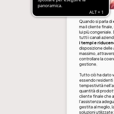
Quando si parla di
ma il cliente finale
lui più congeniale.
tutti i canali aziend
i tempi e riducend
disposizione delle 
massimo, attraverso 
controllare la coer
gestione.
Tutto ciò ha dato v
essendo residenti s
tempestività nell'a
quantità di prodott
cliente finale che
l'assistenza adegua
gestita al meglio, l
soluzioni utilizzate