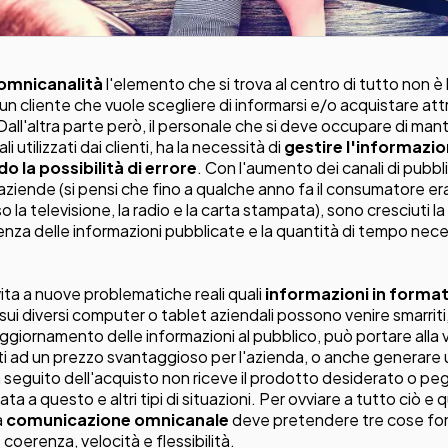
omnicanalità
l'elemento che si trova al centro di tutto non è
, un cliente che vuole scegliere di informarsi e/o acquistare att
 Dall'altra parte però, il personale che si deve occupare di ma
ali utilizzati dai clienti, ha la necessità di
gestire l'informazi
o la possibilità di errore
. Con l'aumento dei canali di pubbl
aziende (si pensi che fino a qualche anno fa il consumatore er
la televisione, la radio e la carta stampata), sono cresciuti la 
enza delle informazioni pubblicate e la quantità di tempo neces
ita a nuove problematiche reali quali
informazioni in format
ui diversi computer o tablet aziendali possono venire smarriti
ggiornamento delle informazioni al pubblico, può portare alla 
i ad un prezzo svantaggioso per l'azienda, o anche generare un
 a seguito dell'acquisto non riceve il prodotto desiderato o 
ta a questo e altri tipi di situazioni. Per ovviare a tutto ciò e 
a
comunicazione omnicanale
deve pretendere tre cose fon
: coerenza, velocità e flessibilità.