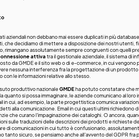
to
ati aziendali non debbano mai essere duplicati in più database
ti, che decidiamo di mettere a disposizione dei nostri utenti, fin
ello, rimangano assolutamente sempre congruenti con quelli pres
onnessione attiva
tra il gestionale aziendale, il sistema di i
osto da
GMDE
e il sito web o di e-commerce, in cui vengono p
ere nessuna interferenza fra la progettazione di un prodotto 
o con le informazioni relative allo stesso.
ssuto produttivo nazionale
GMDE
ha potuto constatare che m
 quanto si possa immaginare, le aziende comunicano al loro 
mail in cui, ad esempio, la parte progettistica comunica variazio
ddetti alla comunicazione. Email in cui questi ultimi richiedono 
nzie che curano l'impaginazione dei cataloghi. O ancora, quan
oni sulle traduzioni delle descrizioni dei prodotti e richieste d
are di comunicazioni in cui tutto è confusionario, assolutament
o tanto sicuro, se pensiamo anche all'avvento del GDPR fra