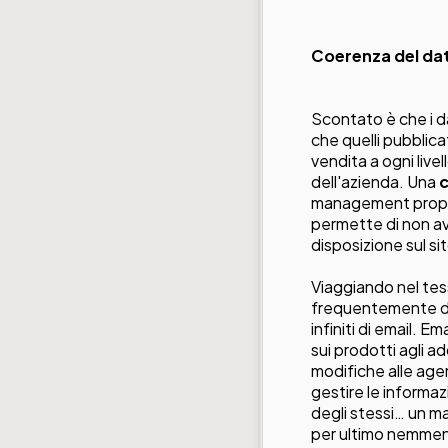
Coerenza del da
Scontato è che i d
che quelli pubblica
vendita a ogni liv
dell'azienda. Una
c
management prop
permette di non av
disposizione sul sit
Viaggiando nel te
frequentemente da
infiniti di email. E
sui prodotti agli a
modifiche alle age
gestire le informazi
degli stessi… un m
per ultimo nemmen