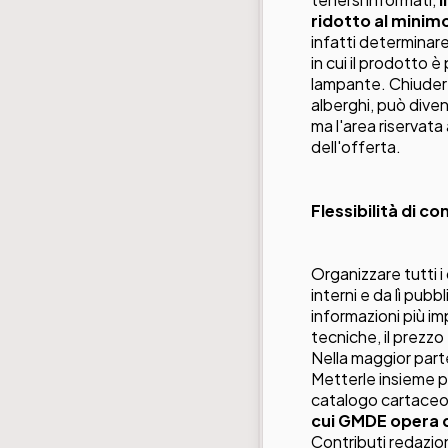
ridotto al minim
infatti determinare
in cui il prodotto 
lampante. Chiudere
alberghi, può dive
ma l'area riservat
dell'offerta.
Flessibilità di c
Organizzare tutti i 
interni e da lì pubb
informazioni più i
tecniche, il prezzo
Nella maggior part
Metterle insieme pe
catalogo cartace
cui
GMDE
opera d
Contributi redazion