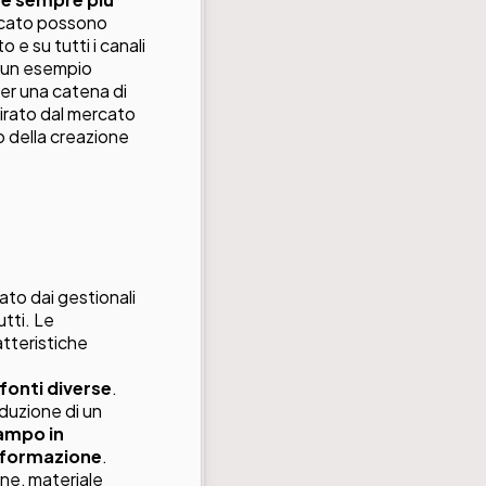
ercato possono
 e su tutti i canali
 un esempio
er una catena di
tirato dal mercato
o della creazione
tato dai gestionali
utti. Le
atteristiche
 fonti diverse
.
oduzione di un
campo in
informazione
.
one, materiale