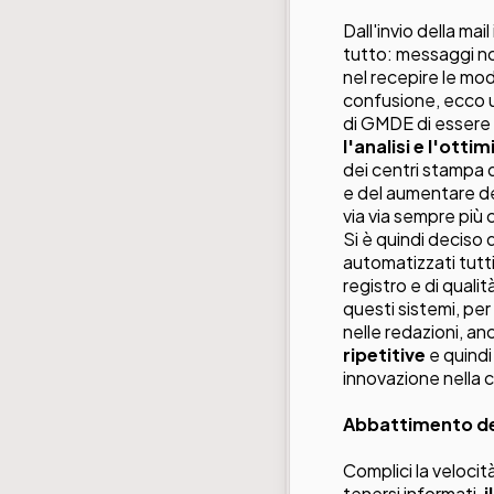
Dall'invio della mai
tutto: messaggi no
nel recepire le modi
confusione, ecco u
di
GMDE
di essere
l'analisi e l'otti
dei centri stampa d
e del aumentare de
via via sempre più
Si è quindi deciso 
automatizzati tutti
registro e di quali
questi sistemi, pe
nelle redazioni, an
ripetitive
e quindi 
innovazione nella
Abbattimento de
Complici la velocità
tenersi informati,
i