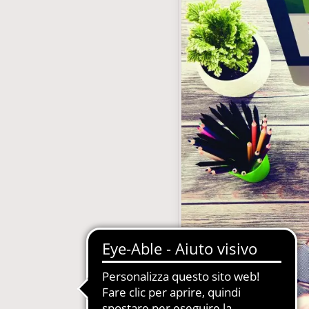
gestione abbonamenti
MDM-Master Data Management
 Carta, Web, Digital
Newsletter Automatizzate
le Concessionarie
PIM-Product Information Manage
on Gestione Abbonamenti
Produzione Automatizzata Catalo
e in SaaS e PaaS
Sistemi Esperti di Prodotto per Ass
Tecnica
Quotidiani e Periodici
Siti Web Multilingua e Multibrand
Soluzioni Complete in SaaS e PaaS
Web2Print per schede tecniche