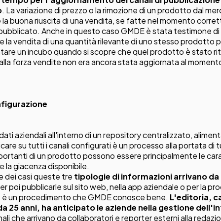
o
. La variazione di prezzo o la rimozione di un prodotto dal m
 la buona riuscita di una vendita, se fatte nel momento corretto
è pubblicato. Anche in questo caso
GMDE
è stata testimone di
 la vendita di una quantità rilevante di uno stesso prodotto p
ntare un incubo quando si scopre che quel prodotto è stato ri
a alla forza vendite non era ancora stata aggiornata al moment
onfigurazione
dati aziendali all'interno di un repository centralizzato, alimen
licare su tutti i canali configurati è un processo alla portata di t
mportanti di un prodotto possono essere principalmente le car
 e la giacenza disponibile.
e dei casi queste tre
tipologie di informazioni arrivano da
r poi pubblicarle sul sito web, nella app aziendale o per la pr
o è un procedimento che GMDE conosce bene.
L'editoria, 
a 25 anni, ha anticipato le aziende nella gestione dell'
ali che arrivano da collaboratori e reporter esterni alla redazi