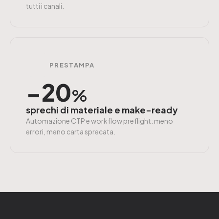
tutti i canali.
PRESTAMPA
−20
%
sprechi di materiale e make-ready
Automazione CTP e workflow preflight: meno
errori, meno carta sprecata.