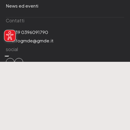
News ed eventi
Contatti
+39 0396091790
infogmde@gmde.it
social
2026 GMDE srl a Socio Unico. P.IVA 08773700961
Privacy Policy
Cookie Policy
Codice Etico
WhistleBlowing
MGQ Politica Integrata