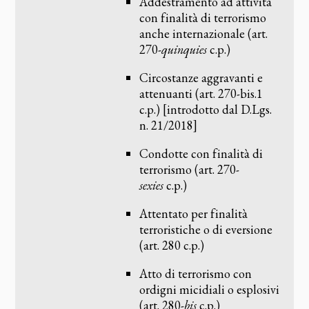
Addestramento ad attività
con finalità di terrorismo
anche internazionale (art.
270-
quinquies
c.p.)
Circostanze aggravanti e
attenuanti (art. 270-bis.1
c.p.) [introdotto dal D.Lgs.
n. 21/2018]
Condotte con finalità di
terrorismo (art. 270-
sexies
c.p.)
Attentato per finalità
terroristiche o di eversione
(art. 280 c.p.)
Atto di terrorismo con
ordigni micidiali o esplosivi
(art. 280-
bis
c.p.)