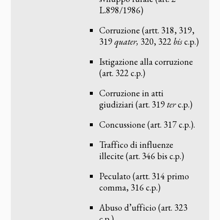
L.898/1986)
Corruzione (artt. 318, 319,
319
quater,
320, 322
bis
c.p.)
Istigazione alla corruzione
(art. 322 c.p.)
Corruzione in atti
giudiziari (art. 319
ter
c.p.)
Concussione (art. 317 c.p.).
Traffico di influenze
illecite (art. 346 bis c.p.)
Peculato (artt. 314 primo
comma, 316 c.p.)
Abuso d’ufficio (art. 323
c.p.)