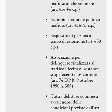
mafioso anche straniere
(art. 416-
bis
c.p.)
Scambio elettorale politico-
mafioso (art. 416-
ter
c.p.)
Sequestro di persona a
scopo di estorsione (art. 630
c.p.)
Associazione per
delinquere finalizzata al
traffico illecito di sostanze
stupefacenti o psicotrope
(art. 74 D.P.R. 9 ottobre
1990 n. 309)
Tutti i delitti se commessi
avvalendosi delle
condizioni previste dall´art.