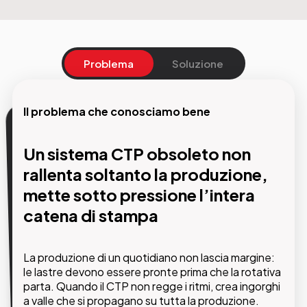
Problema
Soluzione
Il problema che conosciamo bene
La nostra soluzione
Un sistema CTP obsoleto non
Tecnologia CTP ad alte
rallenta soltanto la produzione,
prestazioni, integrata e
mette sotto pressione l’intera
supportata da chi conosce
catena di stampa
davvero il mondo della stampa
quotidiana.
La produzione di un quotidiano non lascia margine:
le lastre devono essere pronte prima che la rotativa
parta. Quando il CTP non regge i ritmi, crea ingorghi
GMDE seleziona e implementa sistemi CTP calibrati
a valle che si propagano su tutta la produzione.