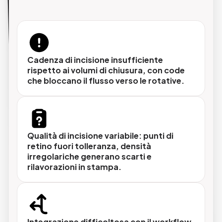
sulle reali esigenze produttive del tuo centro
stampa: volumi, formato lastre, configurazione delle
rotative, livello di automazione e continuità
operativa.
Cadenza di incisione insufficiente
rispetto ai volumi di chiusura, con code
che bloccano il flusso verso le rotative.
Selezione tecnica su misura
Analisi del parco macchine esistente, dei
volumi di produzione e del workflow per
identificare la configurazione CTP più adatta
senza sovradimensionare né
Qualità di incisione variabile: punti di
sottodimensionare
retino fuori tolleranza, densità
irregolariche generano scarti e
rilavorazioni in stampa.
Installazione e integrazione nel workflow
Il sistema viene integrato con il RIP, il sistema
di imposition e il flusso di movimentazione
Integrazione difficoltosa con il workflow