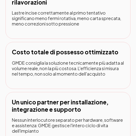
rilavorazioni
Lastre incise correttamente al primo tentativo
significano meno fermi rotativa, meno carta sprecata,
meno correzioni sotto pressione
Costo totale di possesso ottimizzato
GMDE consiglia la soluzione tecnicamente più adatta al
volume reale, non la più costosa. L'efficienza si misura
nel tempo, non solo al momento dell'acquisto
Un unico partner per installazione,
integrazione e supporto
Nessun interlocutore separato per hardware, software
e assistenza: GMDE gestisce l'intero ciclo di vita
dell'impianto