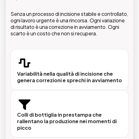
esistente.
Senza un processo di incisione stabile e controllato,
ogni lavoro urgente è una rincorsa. Ogni variazione
di risultato è una correzione in avviamento. Ogni
scarto è un costo che non si recupera.
Incisione ad alta risoluzione
Dettagli nitidi e risultati coerenti tra lavori
diversi, con una qualità che si mantiene stabile
nel tempo senza tarature continue.
Variabilità nella qualità di incisione che
genera correzioni e sprechi in avviamento
Gestione code e priorità automatica
Il sistema produce prima ciò che serve prima
(urgenze, ristampe e lavori prioritari) senza
intervento manuale sulla sequenza.
Colli di bottiglia in prestampa che
rallentano la produzione nei momenti di
picco