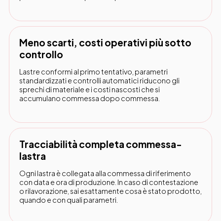
Meno scarti, costi operativi più sotto
controllo
Lastre conformi al primo tentativo, parametri
standardizzati e controlli automatici riducono gli
sprechi di materiale e i costi nascosti che si
accumulano commessa dopo commessa.
Tracciabilità completa commessa-
lastra
Ogni lastra è collegata alla commessa di riferimento
con data e ora di produzione. In caso di contestazione
o rilavorazione, sai esattamente cosa è stato prodotto,
quando e con quali parametri.