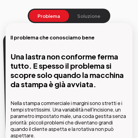
Problema
Soluzione
Il problema che conosciamo bene
La nostra soluzione
Una lastra non conforme ferma
Un processo di incisione stabile,
tutto. E spesso il problema si
ripetibile e integrato che
scopre solo quando la macchina
produce di più con meno
da stampa è già avviata.
intervento umano.
Nella stampa commerciale i margini sono stretti e i
I sistemi CTP di GMDE portano stabilità e
tempi strettissimi. Una variabilità nell'incisione, un
automazione nel passaggio più critico della
parametro impostato male, una coda gestita senza
prestampa. Dal file alla lastra, ogni parametro è
priorità: piccoli problemi che diventano grandi
sotto controllo: qualità costante, code gestite per
quando il cliente aspetta e la rotativa non può
priorità, integrazione diretta con il RIP e il workflow
aspettare.