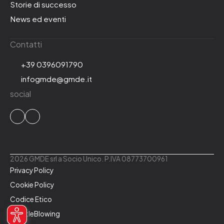
Storie di successo
News ed eventi
Contatti
+39 0396091790
infogmde@gmde.it
social
2026 GMDE srl a Socio Unico. P.IVA 08773700961
Privacy Policy
Cookie Policy
Codice Etico
WhistleBlowing