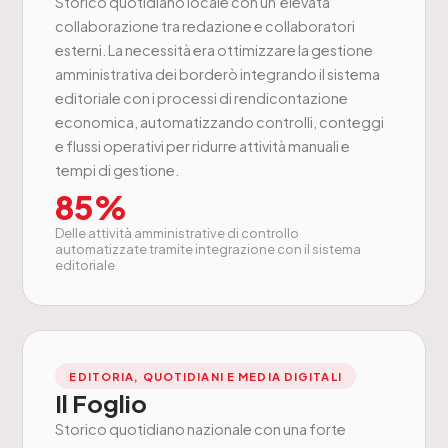
Storico quotidiano locale con un’elevata
collaborazione tra redazione e collaboratori
esterni. La necessità era ottimizzare la gestione
amministrativa dei borderò integrando il sistema
editoriale con i processi di rendicontazione
economica, automatizzando controlli, conteggi
e flussi operativi per ridurre attività manuali e
tempi di gestione.
85%
Delle attività amministrative di controllo
automatizzate tramite integrazione con il sistema
editoriale
EDITORIA, QUOTIDIANI E MEDIA DIGITALI
Il Foglio
Storico quotidiano nazionale con una forte