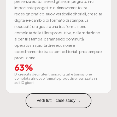
presenza editoriale e digitale, impegnato in un
importante progetto di rinnovamento tra
redesign grafico, nuovi verticali editoriali, crescita
digitale e cambio di formato di stampa. La
necessità era gestire una trasformazione
completa della filiera produttiva, dalla redazione
ai centri stampa, garantendo continuità
operativa, rapidità di esecuzione e
coordinamento tra sistemi editoriali, prestampa e
produzione.
63%
Di crescita degli utenti unici digitali e transizione
completa al nuovo formato produttivo realizzata in
soli 10 giorni
Vedi tutti i case study →