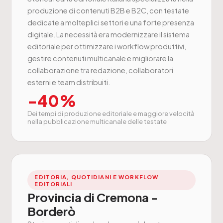
produzione di contenuti B2B e B2C, con testate
dedicate a molteplici settori e una forte presenza
digitale. La necessità era modernizzare il sistema
editoriale per ottimizzare i workflow produttivi,
gestire contenuti multicanale e migliorare la
collaborazione tra redazione, collaboratori
esterni e team distribuiti.
-40%
Dei tempi di produzione editoriale e maggiore velocità
nella pubblicazione multicanale delle testate
EDITORIA, QUOTIDIANI E WORKFLOW
EDITORIALI
Provincia di Cremona -
Borderò