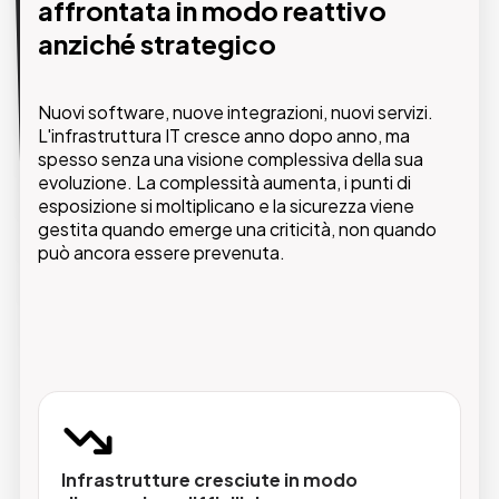
affrontata in modo reattivo
anziché strategico
GMDE affianca le aziende con un approccio
integrato che parte dall'analisi della situazione
esistente e arriva alla definizione di un'architettura
IT sicura, scalabile e allineata agli obiettivi di
Nuovi software, nuove integrazioni, nuovi servizi.
L'infrastruttura IT cresce anno dopo anno, ma
business.
spesso senza una visione complessiva della sua
evoluzione. La complessità aumenta, i punti di
esposizione si moltiplicano e la sicurezza viene
gestita quando emerge una criticità, non quando
può ancora essere prevenuta.
Analisi e audit dell'infrastruttura
Fotografia completa dei sistemi esistenti,
identificazione delle criticità e piano di
intervento prioritizzato.
Infrastrutture cresciute in modo