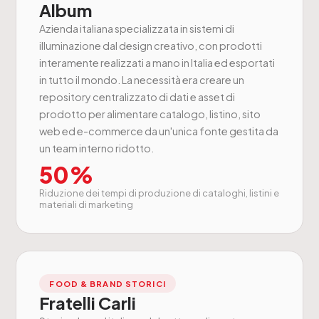
Album
Azienda italiana specializzata in sistemi di
illuminazione dal design creativo, con prodotti
interamente realizzati a mano in Italia ed esportati
in tutto il mondo. La necessità era creare un
repository centralizzato di dati e asset di
prodotto per alimentare catalogo, listino, sito
web ed e-commerce da un'unica fonte gestita da
un team interno ridotto.
50%
Riduzione dei tempi di produzione di cataloghi, listini e
materiali di marketing
FOOD & BRAND STORICI
Fratelli Carli