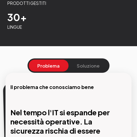
PRODOTTI GESTITI
30+
LINGUE
Problema
Soluzione
Il problema che conosciamo bene
La nostra soluzione
Nel tempo l'IT si espande per
Progettazione, gestione e
necessità operative. La
protezione dell'infrastruttura da
sicurezza rischia di essere
un unico partner