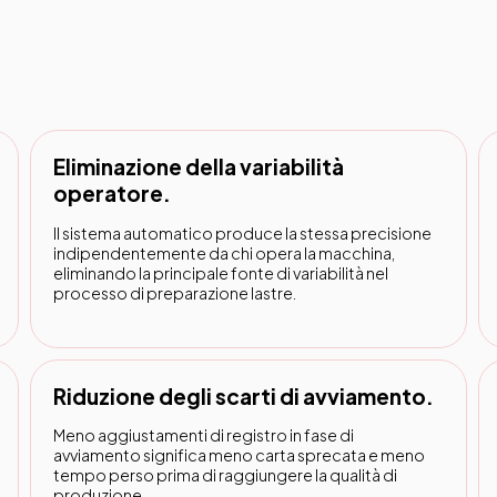
Eliminazione della variabilità
operatore.
Il sistema automatico produce la stessa precisione
indipendentemente da chi opera la macchina,
eliminando la principale fonte di variabilità nel
processo di preparazione lastre.
Riduzione degli scarti di avviamento.
Meno aggiustamenti di registro in fase di
avviamento significa meno carta sprecata e meno
tempo perso prima di raggiungere la qualità di
produzione.