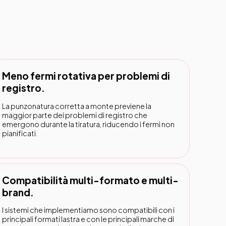
Meno fermi rotativa per problemi di
registro.
La punzonatura corretta a monte previene la
maggior parte dei problemi di registro che
emergono durante la tiratura, riducendo i fermi non
pianificati.
Compatibilità multi-formato e multi-
brand.
I sistemi che implementiamo sono compatibili con i
principali formati lastra e con le principali marche di