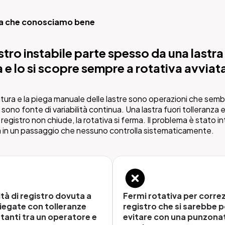
ma che conosciamo bene
soluzione
stro instabile parte spesso da una lastra
tura e piega automatica: precisione
 e lo si scopre sempre a rotativa avviat
a, flusso continuo, zero variabilità.
ura e la piega manuale delle lastre sono operazioni che sem
menta sistemi automatici di punzonatura e piega che eliminano
sono fonte di variabilità continua. Una lastra fuori tolleranza e
 manuale e garantiscono la stessa precisione su ogni lastra,
 registro non chiude, la rotativa si ferma. Il problema è stato 
temente dall'operatore o dal turno.
 in un passaggio che nessuno controlla sistematicamente.
Piega automatica per ogn
atura di precisione con
ità di registro dovuta a
Fermi rotativa per correz
formato lastra
nze certificate
piegate con tolleranze
registro che si sarebbe 
Il sistema gestisce
stra viene punzonata con la
tanti tra un operatore e
evitare con una punzona
automaticamente i diversi fo
posizione e la stessa forza,