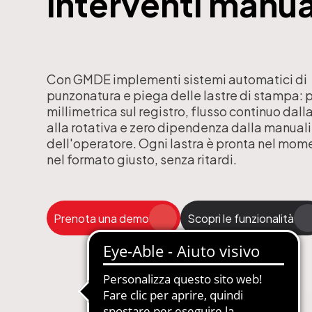
interventi manua
gestione abbonamenti
MDM-Master Data Management
 Carta, Web, Digital
Newsletter Automatizzate
le Concessionarie
PIM-Product Information Manage
Con GMDE implementi sistemi automatici di
punzonatura e piega delle lastre di stampa: 
on Gestione Abbonamenti
Produzione Automatizzata Catalo
millimetrica sul registro, flusso continuo da
e in SaaS e PaaS
Sistemi Esperti di Prodotto per Ass
alla rotativa e zero dipendenza dalla manual
Tecnica
dell'operatore. Ogni lastra è pronta nel mom
Quotidiani e Periodici
Siti Web Multilingua e Multibrand
nel formato giusto, senza ritardi.
Soluzioni Complete in SaaS e PaaS
Web2Print per schede tecniche
Prenota una demo
Scopri le funzionalità