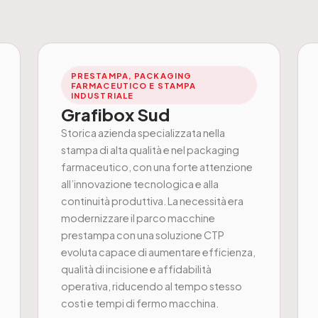
PRESTAMPA, PACKAGING
FARMACEUTICO E STAMPA
INDUSTRIALE
Grafibox Sud
Storica azienda specializzata nella
stampa di alta qualità e nel packaging
farmaceutico, con una forte attenzione
all’innovazione tecnologica e alla
continuità produttiva. La necessità era
modernizzare il parco macchine
prestampa con una soluzione CTP
evoluta capace di aumentare efficienza,
qualità di incisione e affidabilità
operativa, riducendo al tempo stesso
costi e tempi di fermo macchina.