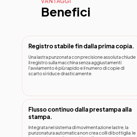
VANTAGGI
Benefici
Registro stabile fin dalla prima copia.
Una lastra punzonata con precisione assoluta chiude
il registro sulla macchina senza aggiustamenti:
l'avviamento è più rapido e il numero di copie di
scarto si riduce drasticamente.
Flusso continuo dalla prestampa alla
stampa.
Integrata nel sistema di movimentazione lastre, la
punzonatura automatica non crea colli di bottiglia: le