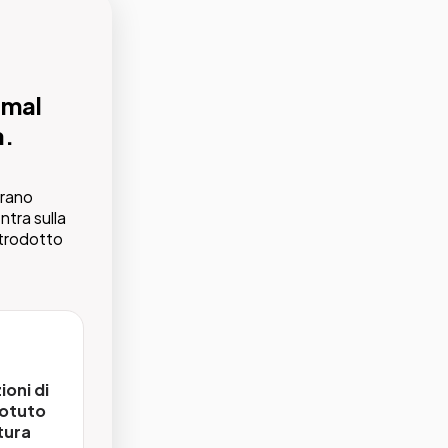
 mal
a.
brano
 la
ntra sulla
introdotto
i
ioni di
potuto
tura
rmati in