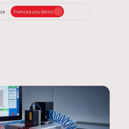
Prenota una demo
nza
Cerca nel sito