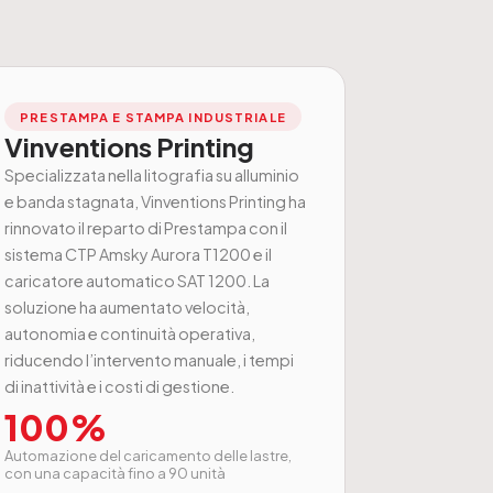
PRESTAMPA E STAMPA INDUSTRIALE
Vinventions Printing
Specializzata nella litografia su alluminio
e banda stagnata, Vinventions Printing ha
rinnovato il reparto di Prestampa con il
sistema CTP Amsky Aurora T1200 e il
caricatore automatico SAT 1200. La
soluzione ha aumentato velocità,
autonomia e continuità operativa,
riducendo l’intervento manuale, i tempi
di inattività e i costi di gestione.
100%
Automazione del caricamento delle lastre,
con una capacità fino a 90 unità