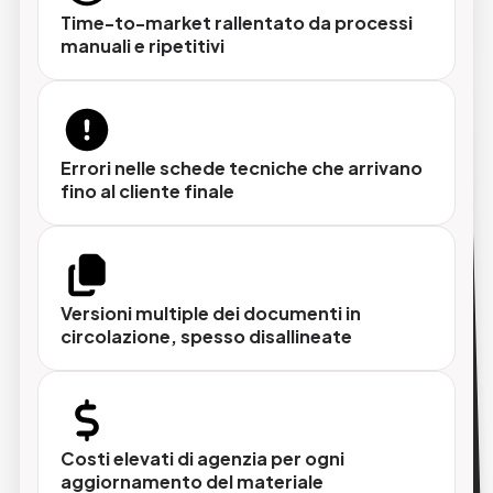
Time-to-market rallentato da processi
Template personalizzati sul tuo brand
manuali e ripetitivi
Ogni documento rispetta le linee guida
grafiche aziendali, su ogni formato e per ogni
canale.
Errori nelle schede tecniche che arrivano
fino al cliente finale
Aggiornamento centralizzato
Un dato cambia nel PIM e si riflette
automaticamente su tutti i documenti
collegati, nessuna versione obsoleta in
Versioni multiple dei documenti in
circolazione.
circolazione, spesso disallineate
Tema interno totalmente indipendente
Il team interno gestisce in autonomia la
Costi elevati di agenzia per ogni
produzione dei materiali, riducendo costi e
aggiornamento del materiale