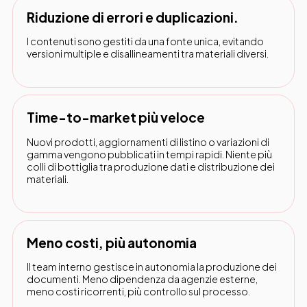
Riduzione di errori e duplicazioni.
I contenuti sono gestiti da una fonte unica, evitando
versioni multiple e disallineamenti tra materiali diversi.
Time-to-market più veloce
Nuovi prodotti, aggiornamenti di listino o variazioni di
gamma vengono pubblicati in tempi rapidi. Niente più
colli di bottiglia tra produzione dati e distribuzione dei
materiali.
Meno costi, più autonomia
Il team interno gestisce in autonomia la produzione dei
documenti. Meno dipendenza da agenzie esterne,
meno costi ricorrenti, più controllo sul processo.