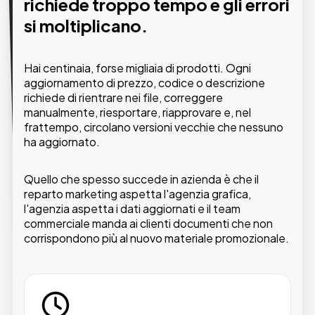
Inserisci i dati una volta e i
richiede troppo tempo e gli errori
documenti si generano da soli.
si moltiplicano.
Con il Web2Print, i tuoi dati di prodotto popolano
Hai centinaia, forse migliaia di prodotti. Ogni
automaticamente template grafici costruiti sulla
aggiornamento di prezzo, codice o descrizione
tua identità visiva. Schede tecniche, listini prezzo e
richiede di rientrare nei file, correggere
brochure vengono generati direttamente dal
manualmente, riesportare, riapprovare e, nel
browser, pronti da scaricare e distribuire.
frattempo, circolano versioni vecchie che nessuno
ha aggiornato.
Quello che spesso succede in azienda è che il
reparto marketing aspetta l'agenzia grafica,
Generazione automatica dei PDF
l'agenzia aspetta i dati aggiornati e il team
Nuovi prodotti o aggiornamenti dal tuo
commerciale manda ai clienti documenti che non
browser si traducono immediatamente in
corrispondono più al nuovo materiale promozionale.
documenti pronti e disponibili in tempo reale ai
visitatori del tuo sito web.