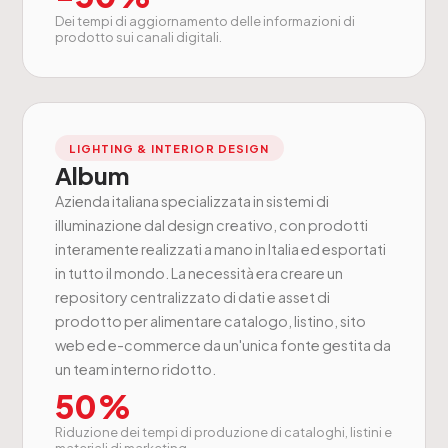
Dei tempi di aggiornamento delle informazioni di
prodotto sui canali digitali.
LIGHTING & INTERIOR DESIGN
Album
Azienda italiana specializzata in sistemi di
illuminazione dal design creativo, con prodotti
interamente realizzati a mano in Italia ed esportati
in tutto il mondo. La necessità era creare un
repository centralizzato di dati e asset di
prodotto per alimentare catalogo, listino, sito
web ed e-commerce da un'unica fonte gestita da
un team interno ridotto.
50%
Riduzione dei tempi di produzione di cataloghi, listini e