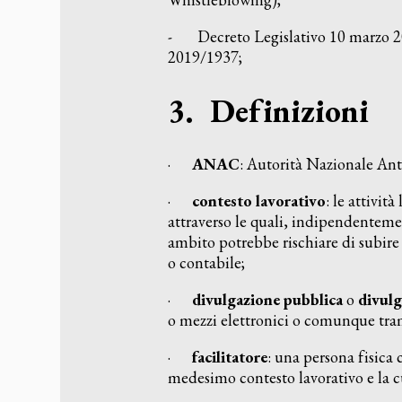
- Decreto Legislativo 10 marzo 2023
2019/1937;
3. Definizioni
·
ANAC
: Autorità Nazionale An
·
contesto lavorativo
: le attivit
attraverso le quali, indipendentemen
ambito potrebbe rischiare di subire 
o contabile;
·
divulgazione pubblica
o
divul
o mezzi elettronici o comunque tra
·
facilitatore
: una persona fisica 
medesimo contesto lavorativo e la cu