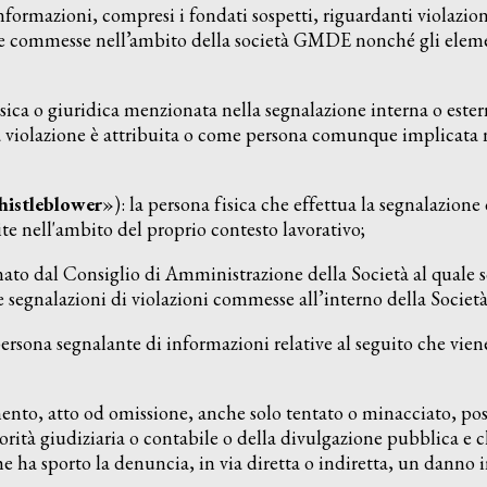
informazioni, compresi i fondati sospetti, riguardanti violazio
re commesse nell’ambito della società GMDE nonché gli eleme
fisica o giuridica menzionata nella segnalazione interna o este
 violazione è attribuita o come persona comunque implicata n
histleblower
»): la persona fisica che effettua la segnalazione
ite nell'ambito del proprio contesto lavorativo;
nato dal Consiglio di Amministrazione della Società al quale s
 segnalazioni di violazioni commesse all’interno della Società
ersona segnalante di informazioni relative al seguito che viene
ento, atto od omissione, anche solo tentato o minacciato, post
orità giudiziaria o contabile o della divulgazione pubblica e 
e ha sporto la denuncia, in via diretta o indiretta, un danno i