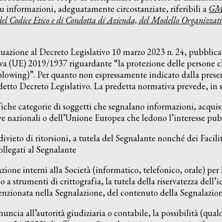
u informazioni, adeguatamente circostanziate, riferibili a
GM
del Codice Etico e di Condotta di Azienda, del Modello Organizzat
tuazione al Decreto Legislativo 10 marzo 2023 n. 24, pubblica
iva (UE) 2019/1937 riguardante “la protezione delle persone ch
eblowing)”. Per quanto non espressamente indicato dalla prese
detto Decreto Legislativo. La predetta normativa prevede, in s
che categorie di soggetti che segnalano informazioni, acquisit
ve nazionali o dell’Unione Europea che ledono l’interesse pubb
vieto di ritorsioni, a tutela del Segnalante nonché dei Facilit
ollegati al Segnalante
zione interni alla Società (informatico, telefonico, orale) per
o a strumenti di crittografia, la tutela della riservatezza dell’
zionata nella Segnalazione, del contenuto della Segnalazion
uncia all’autorità giudiziaria o contabile, la possibilità (qual