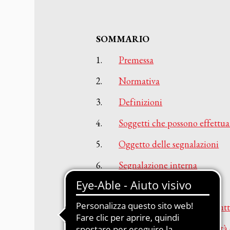
gestione abbonamenti
MDM-Master Data Management
 Carta, Web, Digital
Newsletter Automatizzate
SOMMARIO
le Concessionarie
PIM-Product Information Manage
1.
Premessa
on Gestione Abbonamenti
Produzione Automatizzata Catalo
2.
Normativa
e in SaaS e PaaS
Sistemi Esperti di Prodotto per Ass
Tecnica
3.
Definizioni
Quotidiani e Periodici
Siti Web Multilingua e Multibrand
4.
Soggetti che possono effettua
Soluzioni Complete in SaaS e PaaS
5.
Oggetto delle segnalazioni
Web2Print per schede tecniche
6.
Segnalazione interna
6.1
Analisi preliminare
6.2
L’esecuzione dell'istrut
6.3
Tutela e responsabilità