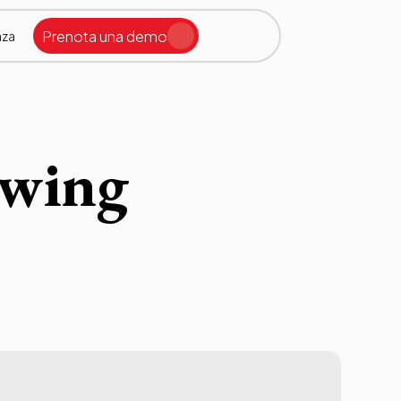
Prenota una demo
nza
Cerca nel sito
owing