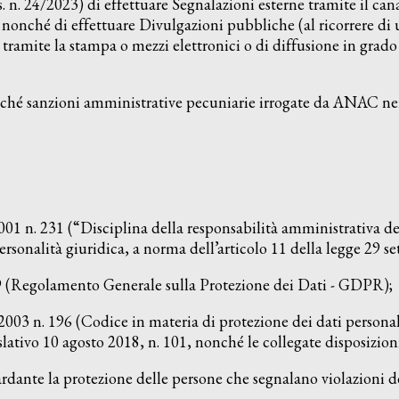
gs. n. 24/2023) di effettuare Segnalazioni esterne tramite il ca
nché di effettuare Divulgazioni pubbliche (al ricorrere di un
, tramite la stampa o mezzi elettronici o di diffusione in gra
 sanzioni amministrative pecuniarie irrogate da ANAC nei cas
 n. 231 (“Disciplina della responsabilità amministrativa del
personalità giuridica, a norma dell’articolo 11 della legge 29 s
Regolamento Generale sulla Protezione dei Dati - GDPR);
03 n. 196 (Codice in materia di protezione dei dati personal
slativo 10 agosto 2018, n. 101, nonché le collegate disposizioni
nte la protezione delle persone che segnalano violazioni del