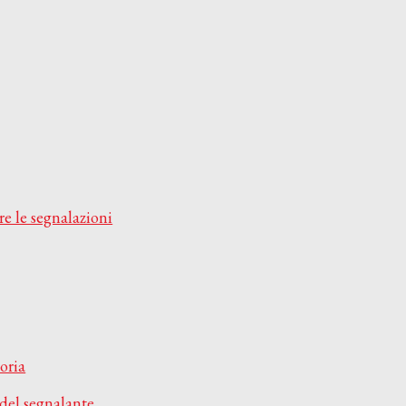
Sistemi di Workflow per la prestampa
ment
ghi
istenza
re le segnalazioni
toria
 del segnalante