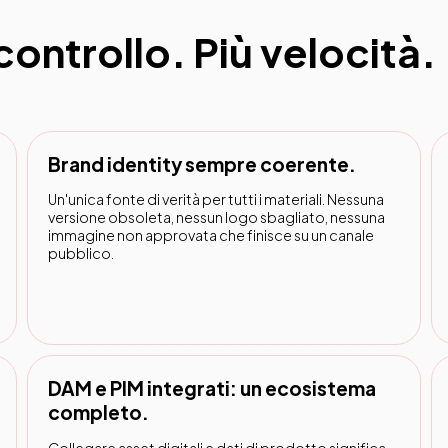
ontrollo. Più velocità.
Brand identity sempre coerente.
Un'unica fonte di verità per tutti i materiali. Nessuna
versione obsoleta, nessun logo sbagliato, nessuna
immagine non approvata che finisce su un canale
pubblico.
DAM e PIM integrati: un ecosistema
completo.
Collegare asset digitali e dati di prodotto significa