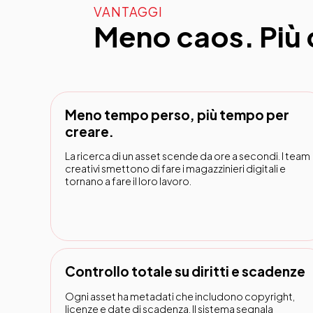
VANTAGGI
Meno caos. Più c
Meno tempo perso, più tempo per
creare.
La ricerca di un asset scende da ore a secondi. I team
creativi smettono di fare i magazzinieri digitali e
tornano a fare il loro lavoro.
Controllo totale su diritti e scadenze
Ogni asset ha metadati che includono copyright,
licenze e date di scadenza. Il sistema segnala