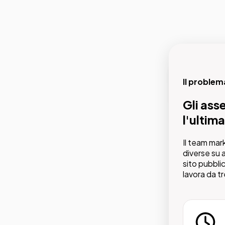
Il proble
La nostra 
Gli ass
Un arch
l'ultima
gli uten
Il team mar
Con il DAM 
diverse su a
un percors
sito pubblic
lavora da tr
secondi. N