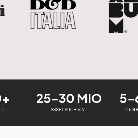
0+
25-30 MIO
5-
TI
ASSET ARCHIVIATI
PRODO