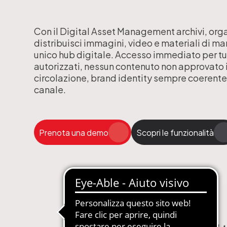
gestione abbonamenti
MDM-Master Data Management
Con il Digital Asset Management archivi, orga
 Carta, Web, Digital
Newsletter Automatizzate
distribuisci immagini, video e materiali di ma
le Concessionarie
PIM-Product Information Manage
unico hub digitale. Accesso immediato per tutt
autorizzati, nessun contenuto non approvato 
on Gestione Abbonamenti
Produzione Automatizzata Catalo
circolazione, brand identity sempre coerente
e in SaaS e PaaS
Sistemi Esperti di Prodotto per Ass
canale.
Tecnica
Quotidiani e Periodici
Siti Web Multilingua e Multibrand
Prenota una demo
Scopri le funzionalità
Soluzioni Complete in SaaS e PaaS
Web2Print per schede tecniche