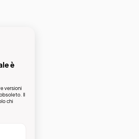
ale è
utti
e versioni
orretti e
obsoleto. Il
pochi
olo chi