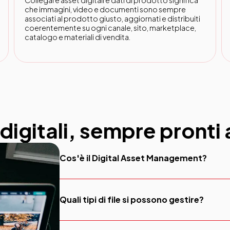
che immagini, video e documenti sono sempre
associati al prodotto giusto, aggiornati e distribuiti
coerentemente su ogni canale, sito, marketplace,
catalogo e materiali di vendita.
t digitali, sempre pronti 
Cos'è il Digital Asset Management?
Un sistema DAM consente di archiviare, organi
risorse digitali come immagini, video e docum
Quali tipi di file si possono gestire?
accessibile agli utenti autorizzati in base al lo
Immagini, video, audio, documenti, presentazio