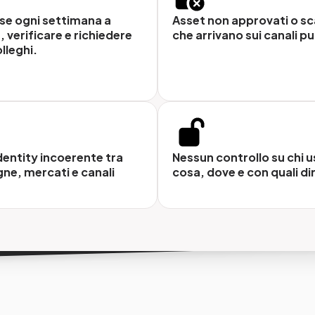
Ricerca avanzata
se ogni settimana a
Asset non approvati o sc
iazione centralizzata
Tag, metadati, tipologia e 
 verificare e richiedere
che arrivano sui canali pu
i, video, documenti e audio
per trovare qualsiasi asset i
olleghi.
nico repository accessibile da
secondi, senza dover chiede
si device.
nessuno.
Versioning e storico
ollo accessi e permessi
dentity incoerente tra
Nessun controllo su chi u
Ogni modifica è tracciata. S
tente vede e scarica solo ciò
e, mercati e canali
cosa, dove e con quali dir
sempre con l'ultima version
 è consentito, con profilazioni
approvata, con possibilità d
ari per team, ruolo o mercato.
recuperare le precedenti.