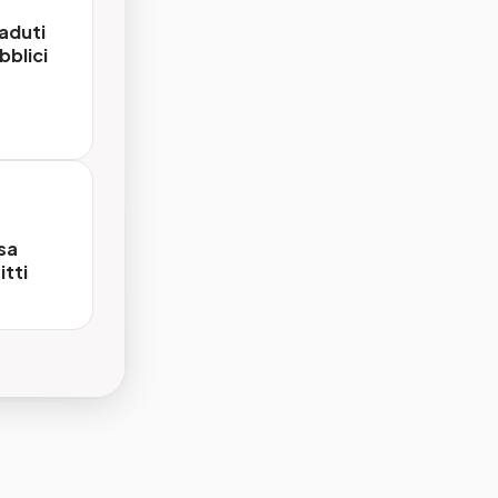
aduti
keyword
bblici
n pochi
re a
sa
i lavora
itti
e
i