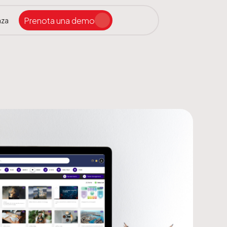
Prenota una demo
nza
Cerca nel sito