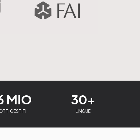
6 MIO
30+
TTI GESTITI
LINGUE