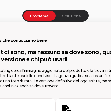
Problema
Soluzione
ma che conosciamo bene
soluzione
et ci sono, ma nessuno sa dove sono, qu
ivio unico, intelligente e accessibile per t
 versione e chi può usarli.
ti autorizzati.
keting cerca l'immagine aggiornata del prodotto e la trova in tr
di Pimcore, ogni risorsa digitale ha un posto preciso, metadati c
ltrettante cartelle condivise. L'agenzia grafica scarica un file 
o di approvazione definito. Chiunque trova quello che cerca in 
a una foto ritirata. La versione definitiva del logo esiste, ma s
e anni in azienda sa dove trovarla.
essuno pubblica qualcosa che non dovrebbe.