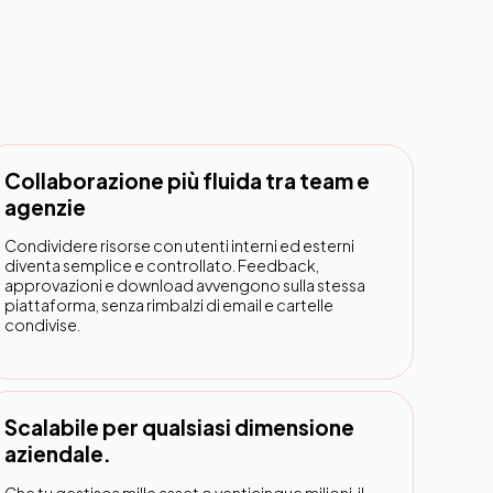
Collaborazione più fluida tra team e
agenzie
Condividere risorse con utenti interni ed esterni
diventa semplice e controllato. Feedback,
approvazioni e download avvengono sulla stessa
piattaforma, senza rimbalzi di email e cartelle
condivise.
Scalabile per qualsiasi dimensione
aziendale.
Che tu gestisca mille asset o venticinque milioni, il