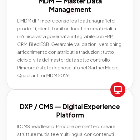
MDM — Master Data
Management
L'MDM di Pimcore consolida i dati anagrafici di
prodotti, clienti, fornitori, location e materiali in
un'unica vista governata, integrabile con ERP,
CRM, BI ed ESB. Gerarchie, validazioni, versioning,
arricchimento con attributi e traduzioni: tutto il
ciclo di vita del master data sotto controllo.
Pimcore è stato riconosciuto nel Gartner Magic
Quadrant for MDM 2026.
DXP / CMS — Digital Experience
Platform
Il CMS headless di Pimcore permette di creare
strutture multisite e multilingua, con contenuti