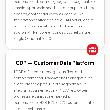
personalizzati per area geografica, segmento o
canale. Approccio headless, decoupled o ibrido
a scelta, content delivery via GraphQL API,
integrazione nativa con PIM e DAM per arricchire
ogni pagina con dati di prodotto sempre
aggiornati. Pimcore è riconosciuto nel Gartner
Magic Quadrant for DXP.
CDP — Customer Data Platform
Il CDP di Pimcore raccoglie e unifica i dati
comportamentali, transazionali e anagrafici dei
clienti, creando profili unici e segmentabili. Si
integra nativamente con PIM, DAM e DXP per
orchestrare campagne marketing
personalizzate B2B, B2C e D2C, automatizzate
su qualsiasi canale.