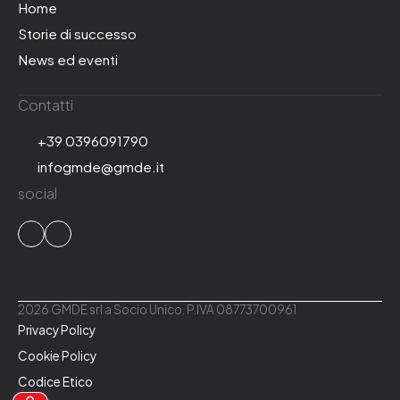
Home
Storie di successo
News ed eventi
Contatti
+39 0396091790
infogmde@gmde.it
social
2026 GMDE srl a Socio Unico. P.IVA 08773700961
Privacy Policy
Cookie Policy
Codice Etico