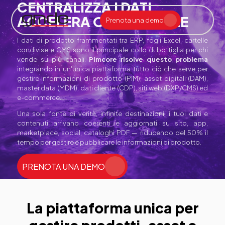
CENTRALIZZA I DATI,
ACCELERA OGNI CANALE
Prenota una demo
AIxE a supporto della redazione e tipografia
Assistenza e Manutenzione h24 – 365 gg/anno
Consulenza Sistemistica e CyberSecurity
Impaginazione Automatica Periodici con AI
Impaginazione Automatica Quotidiani con AI
Recupero Archivi Storici e Digitalizzazione
Servizi di Impaginazione Remota per Quotidiani
Siti Web e App con Gestione Abbonamenti
Assistenza e Manutenzione h24 – 365gg/anno
Consulenza Sistemistica e CyberSecurity
Creazione Automatica Manuali Carta e Digital
Sistemi Esperti di Prodotto per Assistenza Tecnica
Assistenza e Manutenzione h24 – 365 gg/anno
Macchine da Stampa Digitali per Quotidiani
Sistemi Certificazione PDF e Qualità Colore
Sistemi Closed Loop per Stampa Offset
Sistemi Controllo Registro e Densità in Stampa
I dati di prodotto frammentati tra ERP, fogli Excel, cartelle
condivise e CMS sono il principale collo di bottiglia per chi
vende su più canali.
Pimcore risolve questo problema
integrando in un'unica piattaforma tutto ciò che serve per
gestire informazioni di prodotto (PIM), asset digitali (DAM),
master data (MDM), dati cliente (CDP), siti web (DXP/CMS) ed
e-commerce.
Una sola fonte di verità, infinite destinazioni: i tuoi dati e
contenuti arrivano coerenti e aggiornati su sito, app,
marketplace, social, cataloghi PDF — riducendo del 50% il
tempo per gestire e pubblicare le informazioni di prodotto.
PRENOTA UNA DEMO
La piattaforma unica per