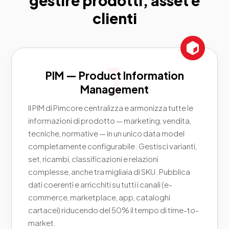
gestire prodotti, asset e
clienti
PIM — Product Information
Management
Il PIM di Pimcore centralizza e armonizza tutte le
informazioni di prodotto — marketing, vendita,
tecniche, normative — in un unico data model
completamente configurabile. Gestisci varianti,
set, ricambi, classificazioni e relazioni
complesse, anche tra migliaia di SKU. Pubblica
dati coerenti e arricchiti su tutti i canali (e-
commerce, marketplace, app, cataloghi
cartacei) riducendo del 50% il tempo di time-to-
market.