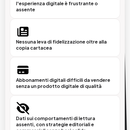
l'esperienza digitale è frustrante o
assente
Contenuti multimediali integrati
Video, gallery fotografiche, link interattivi e
contenuti dinamici arricchiscono ogni articolo,
trasformando la lettura in un'esperienza
immersiva.
Nessuna leva di fidelizzazione oltre alla
copia cartacea
Gestione abbonamenti integrata
Accesso a pagamento, periodo di prova,
paywall flessibile e pacchetti combinati carta
Abbonamenti digitali difficili da vendere
+ digitale, tutto gestito in un unico sistema
senza un prodotto digitale di qualità
senza strumenti esterni.
Dati sui comportamenti di lettura
Distribuzione oltre i confini geografici
assenti, con strategie editoriali e
Il digitale abbatte i limiti della diffusione fisica,