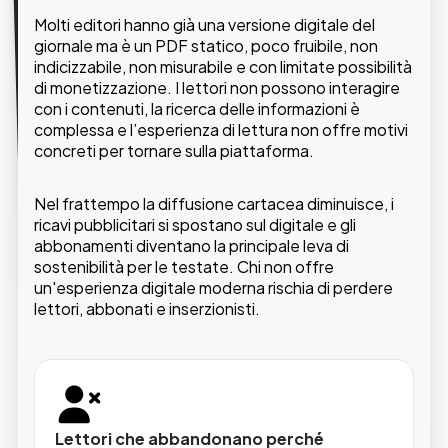
Molti editori hanno già una versione digitale del
Con VNP (Virtual News Paper), implementato da
giornale ma è un PDF statico, poco fruibile, non
GMDE, ogni numero diventa un’esperienza di
indicizzabile, non misurabile e con limitate possibilità
lettura digitale completa: impaginazione fedele
di monetizzazione. I lettori non possono interagire
all’edizione originale, contenuti multimediali
con i contenuti, la ricerca delle informazioni è
integrati, accesso da qualsiasi dispositivo e
complessa e l’esperienza di lettura non offre motivi
gestione nativa degli abbonamenti per controllare
concreti per tornare sulla piattaforma.
chi può accedere ai contenuti, come e quando.
Nel frattempo la diffusione cartacea diminuisce, i
ricavi pubblicitari si spostano sul digitale e gli
abbonamenti diventano la principale leva di
sostenibilità per le testate. Chi non offre
un'esperienza digitale moderna rischia di perdere
Esperienza di lettura coinvolgente
lettori, abbonati e inserzionisti.
Sfogliatura fedele all'impaginazione originale,
con interfaccia intuitiva e responsive
ottimizzata per desktop, tablet e
smartphone.
Lettori che abbandonano perché