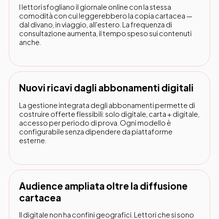
I lettori sfogliano il giornale online con la stessa
comodità con cui leggerebbero la copia cartacea —
dal divano, in viaggio, all'estero. La frequenza di
consultazione aumenta, il tempo speso sui contenuti
anche.
Nuovi ricavi dagli abbonamenti digitali
La gestione integrata degli abbonamenti permette di
costruire offerte flessibili: solo digitale, carta + digitale,
accesso per periodo di prova. Ogni modello è
configurabile senza dipendere da piattaforme
esterne.
Audience ampliata oltre la diffusione
cartacea
Il digitale non ha confini geografici. Lettori che si sono