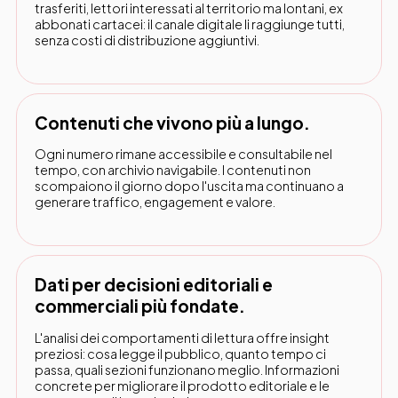
trasferiti, lettori interessati al territorio ma lontani, ex
abbonati cartacei: il canale digitale li raggiunge tutti,
senza costi di distribuzione aggiuntivi.
Contenuti che vivono più a lungo.
Ogni numero rimane accessibile e consultabile nel
tempo, con archivio navigabile. I contenuti non
scompaiono il giorno dopo l'uscita ma continuano a
generare traffico, engagement e valore.
Dati per decisioni editoriali e
commerciali più fondate.
L'analisi dei comportamenti di lettura offre insight
preziosi: cosa legge il pubblico, quanto tempo ci
passa, quali sezioni funzionano meglio. Informazioni
concrete per migliorare il prodotto editoriale e le