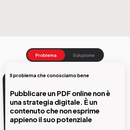
Problema
Soluzione
Il problema che conosciamo bene
La nostra soluzione
Pubblicare un PDF online non è
Uno sfogliatore digitale che
una strategia digitale. È un
trasforma ogni edizione in un
contenuto che non esprime
touchpoint facilmente fruibile,
appieno il suo potenziale
misurabile e monetizzabile.