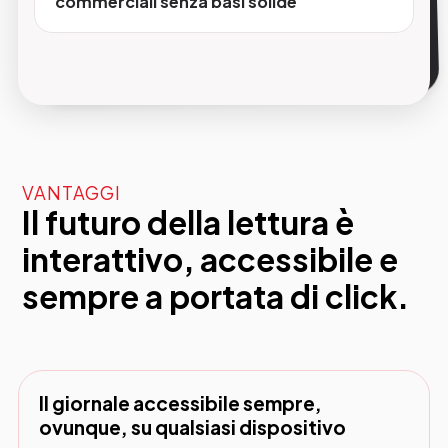
commerciali senza basi solide
raggiungendo lettori in tutta Italia e all'estero
— emigrati, appassionati di territorio, ex
abbonati cartacei.
VANTAGGI
Il futuro della lettura è
interattivo, accessibile e
sempre a portata di click.
Il giornale accessibile sempre,
ovunque, su qualsiasi dispositivo