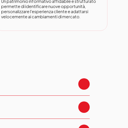
Un patrimonio informativo affidabile e strutturato
permette di identificare nuove opportunità,
personalizzare l'esperienza cliente e adattarsi
velocemente ai cambiamenti di mercato.
 modo centralizzato i dati critici
ntendo coerenza e qualità su tutti i sistemi e
nitori, dipendenti, sedi e qualsiasi altra