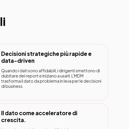
li
Decisioni strategiche più rapide e
data-driven
Quando i dati sono affidabili, i dirigenti smettono di
dubitare dei report e iniziano a usarli. L'MDM
trasforma il dato da problema in leva per le decisioni
di business.
Il dato come acceleratore di
crescita.