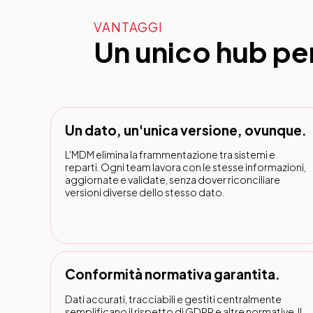
VANTAGGI
Un unico hub per 
Un dato, un'unica versione, ovunque.
L'MDM elimina la frammentazione tra sistemi e
reparti. Ogni team lavora con le stesse informazioni,
aggiornate e validate, senza dover riconciliare
versioni diverse dello stesso dato.
Conformità normativa garantita.
Dati accurati, tracciabili e gestiti centralmente
semplificano il rispetto di GDPR e altre normative. Il