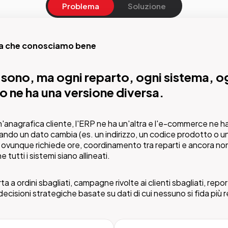
Problema
Soluzione
ma che conosciamo bene
soluzione
ci sono, ma ogni reparto, ogni sistema, o
entrale che governa tutti i dati critici e li
 ne ha una versione diversa.
uisce certificati a ogni sistema.
n'anagrafica cliente, l'ERP ne ha un'altra e l'e-commerce ne ha
 Pimcore, prodotti, clienti, fornitori e qualsiasi altro dominio cri
ndo un dato cambia (es. un indirizzo, un codice prodotto o un 
in un data model unico, configurabile sulle esigenze specifiche
 ovunque richiede ore, coordinamento tra reparti e ancora non 
 lì, ogni sistema riceve il dato corretto, aggiornato e validato.
 tutti i sistemi siano allineati.
 a ordini sbagliati, campagne rivolte ai clienti sbagliati, repo
 decisioni strategiche basate su dati di cui nessuno si fida più