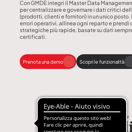
Con GMDE integri il Master Data Managemen
gestione abbonamenti
MDM-Master Data Management
per centralizzare e governare i dati critici de
(prodotti, clienti e fornitori) in un unico posto.
 Carta, Web, Digital
Newsletter Automatizzate
errori operativi, allinea ogni reparto e prendi
strategiche più rapide, basate su dati sempr
le Concessionarie
PIM-Product Information Manage
certificati.
on Gestione Abbonamenti
Produzione Automatizzata Catalo
e in SaaS e PaaS
Sistemi Esperti di Prodotto per Ass
Tecnica
Prenota una demo
Scopri le funzionalità
Quotidiani e Periodici
Siti Web Multilingua e Multibrand
Soluzioni Complete in SaaS e PaaS
Web2Print per schede tecniche