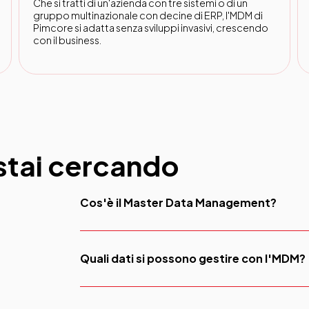
Che si tratti di un'azienda con tre sistemi o di un
gruppo multinazionale con decine di ERP, l'MDM di
Pimcore si adatta senza sviluppi invasivi, crescendo
con il business.
 stai cercando
Cos'è il Master Data Management?
L'MDM è un approccio strategico per gestire in
dell'azienda (prodotti, clientie fornitori) gara
Quali dati si possono gestire con l'MDM?
i processi aziendali.
Qualsiasi dominio critico: prodotti, clienti, for