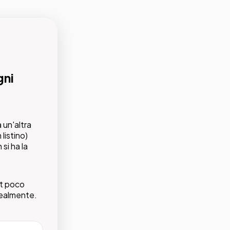
gni
 un'altra
tico
listino)
 della tua
si ha la
rt poco
 realmente.