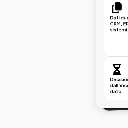
Hub da
Un unic
Dati dup
(prodott
CRM, ER
dipende
sistemi
control
Data q
Process
dedupl
Decisio
dati, p
dall'inc
artific
dato