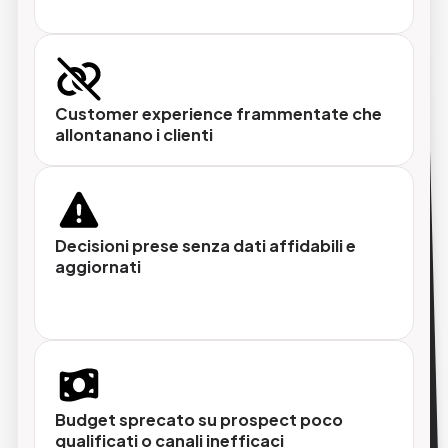
Attivazione multicanale
Lancia comunicazioni personalizzate su email,
Customer experience frammentate che
app, sito e advertising nel momento più
allontanano i clienti
rilevante per ogni utente.
Decisioni prese senza dati affidabili e
aggiornati
Integrazione nativa con Pimcore
Il CDP alimenta il DXP, l'e-commerce e il PIM,
un ecosistema connesso senza integrazioni
custom.
Budget sprecato su prospect poco
qualificati o canali inefficaci