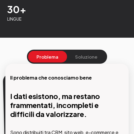
30+
LINGUE
Problema
Soluzione
Il problema che conosciamo bene
La nostra soluzione
I dati esistono, ma restano
Un unico hub per conoscere,
frammentati, incompleti e
segmentare e coinvolgere ogni
difficili da valorizzare.
cliente.
Sono distribuiti tra CRM, sito web, e-commerce e