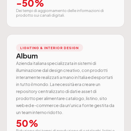
-50%
Dei tempi di aggiornamento delle informazioni di
prodotto sui canali digitali.
LIGHTING & INTERIOR DESIGN
Album
Azienda italiana specializzata in sistemi di
illuminazione dal design creativo, con prodotti
interamente realizzati a mano in Italia ed esportati
in tutto il mondo. La necessità era creare un
repository centralizzato di dati e asset di
prodotto per alimentare catalogo, listino, sito
web ed e-commerce da un'unica fonte gestita da
un team interno ridotto.
50%
Riduzione dei tempi di produzione di cataloghi, listini e