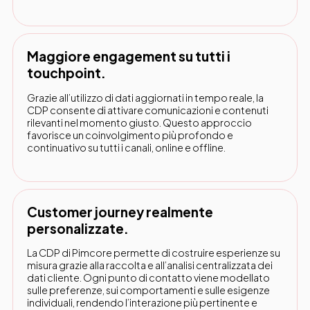
Maggiore engagement su tutti i
touchpoint.
Grazie all’utilizzo di dati aggiornati in tempo reale, la
CDP consente di attivare comunicazioni e contenuti
rilevanti nel momento giusto. Questo approccio
favorisce un coinvolgimento più profondo e
continuativo su tutti i canali, online e offline.
Customer journey realmente
personalizzate.
La CDP di Pimcore permette di costruire esperienze su
misura grazie alla raccolta e all’analisi centralizzata dei
dati cliente. Ogni punto di contatto viene modellato
sulle preferenze, sui comportamenti e sulle esigenze
individuali, rendendo l’interazione più pertinente e