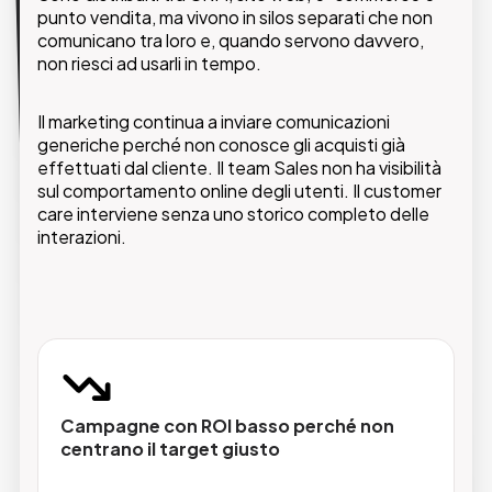
Con il CDP integrato in Pimcore, tutti i dati
punto vendita, ma vivono in silos separati che non
convergono in un profilo cliente unificato a 360°.
comunicano tra loro e, quando servono davvero,
Niente più silos, niente più dati in ritardo. Ogni team
non riesci ad usarli in tempo.
lavora con le stesse informazioni, aggiornate in
tempo reale.
Il marketing continua a inviare comunicazioni
generiche perché non conosce gli acquisti già
effettuati dal cliente. Il team Sales non ha visibilità
sul comportamento online degli utenti. Il customer
care interviene senza uno storico completo delle
interazioni.
Profilo cliente unificato
Dati da web, mobile, punto vendita e tutti i
canali raccolti in un'unica vista completa.
Segmentazione avanzata
Campagne con ROI basso perché non
Crea segmenti dinamici basati su
centrano il target giusto
comportamenti, preferenze e storico
acquisti, aggiornati automaticamente.