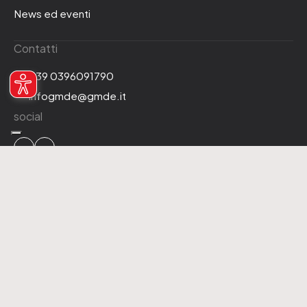
News ed eventi
Contatti
+39 0396091790
infogmde@gmde.it
social
2026 GMDE srl a Socio Unico. P.IVA 08773700961
Privacy Policy
Cookie Policy
Codice Etico
WhistleBlowing
MGQ Politica Integrata