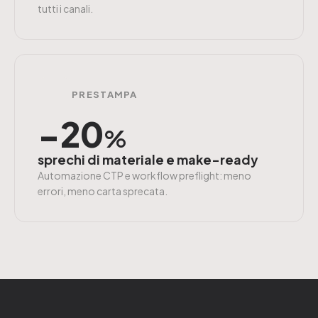
tutti i canali.
PRESTAMPA
−20
%
sprechi di materiale e make-ready
Automazione CTP e workflow preflight: meno
errori, meno carta sprecata.