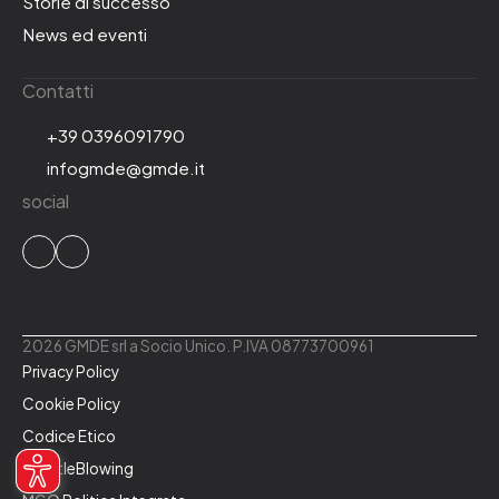
Storie di successo
News ed eventi
Contatti
+39 0396091790
infogmde@gmde.it
social
2026 GMDE srl a Socio Unico. P.IVA 08773700961
Privacy Policy
Cookie Policy
Codice Etico
WhistleBlowing