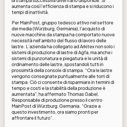
la stampa successiva diventano disponibili. Si
aumenta così l’efficienza di stampa e si riducono i
tempi di inattività.
Per MainPost, gruppo tedesco attivo nel settore
dei media (Würzburg, Germania), l’acquisto di
nuove macchine da stampa ha comportato nuove
necessità nell’ambito del flusso di lavoro delle
lastre. L’azienda ha collegato ad Arkitex non solo i
sistemi di produzione di lastre di Agfa, ma anche i
sistemi di punzonatura e piegatura e le unità di
ordinamento delle lastre, spostandoli tutti in
prossimità della console di stampa. “Ora le lastre
vengono consegnate puntualmente alle torri di
stampa. Ciò ci consente di risparmiare in termini di
tempo e costi e la stabilità della produzione è
aumentata”, ha affermato Thomas Gabel,
Responsabile di produzione presso il centro
MainPost di Würzburg, Germania. “Grazie a
questo investimento, ora siamo pronti per
affrontare il futuro”.