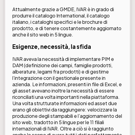
Attualmente grazie a GMDE, IVAR è in grado di
produrre il catalogo International, il catalogo
italiano, i cataloghi specifici e le brochure di
prodotto, e di tenere costantemente aggiornato
anche il sito web in 5 lingue.
Esigenze, necessità, la sfida
IVAR aveva la necessità di implementare PIM e
DAM (definizione dei campi, famiglie prodotti,
alberature, legami fra prodotti) e di gestirne
l’integrazione con il gestionale presente in
azienda. Le informazioni, presenti in file di Excel, e
gli asset avevano inoltre la necessità di essere
riconciliati una volta importanti nella piattaforma.
Una volta strutturate informazioni ed asset due
erano gli obiettivi da raggiungere: velocizzare la
produzione degli stampabili e l’aggiornamento del
sito web, tradotto in 5 lingue per le 11 filiali
internazionali di IVAR. Oltre a ciò si è raggiunto
anche lo scopo di avere tutti i dati perfettamente