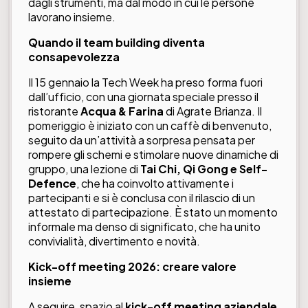
dagli strumenti, ma dal modo in cui le persone
lavorano insieme.
Quando il team building diventa
consapevolezza
Il 15 gennaio la Tech Week ha preso forma fuori
dall’ufficio, con una giornata speciale presso il
ristorante
Acqua & Farina
di Agrate Brianza. Il
pomeriggio è iniziato con un caffè di benvenuto,
seguito da un’attività a sorpresa pensata per
rompere gli schemi e stimolare nuove dinamiche di
gruppo, una lezione di
Tai Chi, Qi Gong e Self-
Defence
, che ha coinvolto attivamente i
partecipanti e si è conclusa con il rilascio di un
attestato di partecipazione. È stato un momento
informale ma denso di significato, che ha unito
convivialità, divertimento e novità.
Kick-off meeting 2026: creare valore
insieme
A seguire, spazio al
kick-off meeting aziendale
,