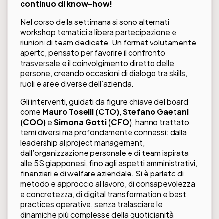
continuo di know-how!
Nel corso della settimana si sono alternati
workshop tematici a libera partecipazione e
riunioni di team dedicate. Un format volutamente
aperto, pensato per favorire il confronto
trasversale e il coinvolgimento diretto delle
persone, creando occasioni di dialogo tra skills,
ruoli e aree diverse dell’azienda.
Gli interventi, guidati da figure chiave del board
come
Mauro Toselli (CTO)
,
Stefano Gaetani
(COO)
e
Simona Gotti (CFO)
, hanno trattato
temi diversi ma profondamente connessi: dalla
leadership al project management,
dall’organizzazione personale e di team ispirata
alle 5S giapponesi, fino agli aspetti amministrativi,
finanziari e di welfare aziendale. Si è parlato di
metodo e approccio al lavoro, di consapevolezza
e concretezza, di digital transformation e best
practices operative, senza tralasciare le
dinamiche più complesse della quotidianità