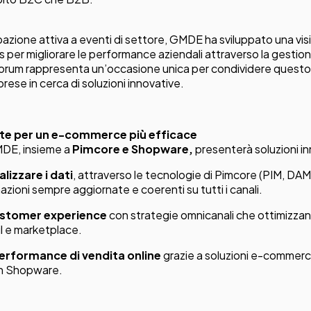
ipazione attiva a eventi di settore, GMDE ha sviluppato una vi
s per migliorare le performance aziendali attraverso la gestion
Forum rappresenta un’occasione unica per condividere ques
prese in cerca di soluzioni innovative.
ate per un e-commerce più efficace
MDE, insieme a
Pimcore e Shopware
,
presenterà soluzioni in
lizzare i dati
, attraverso le tecnologie di Pimcore (PIM, DA
zioni sempre aggiornate e coerenti su tutti i canali.
customer experience
con strategie omnicanali che ottimizzano
l e marketplace.
performance di vendita online
grazie a soluzioni e-commerce
on Shopware.