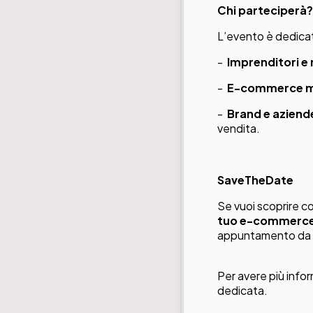
Chi parteciperà?
L’evento è dedica
-
Imprenditori e 
-
E-commerce man
-
Brand e aziend
vendita.
SaveTheDate
Se vuoi scoprire c
tuo e-commerc
appuntamento da 
Per avere più infor
dedicata
.