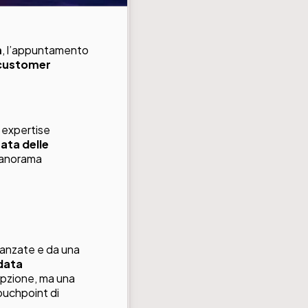
m
, l’appuntamento
a customer
o expertise
ata delle
 panorama
vanzate e da una
data
opzione, ma una
touchpoint di