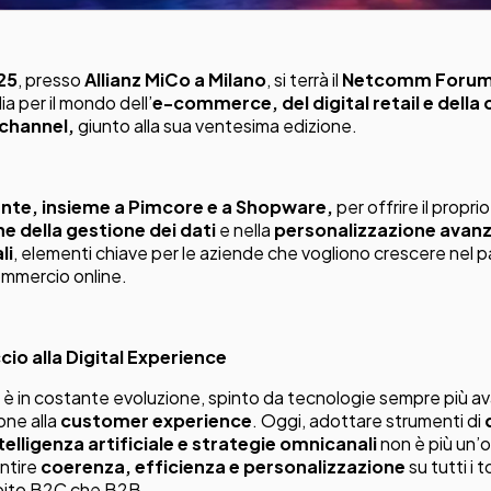
025
, presso
Allianz MiCo a Milano
, si terrà il
Netcomm Foru
lia per il mondo dell’
e-commerce, del digital retail e dell
channel,
giunto alla sua ventesima edizione.
nte, insieme a Pimcore e a Shopware,
per offrire il propri
e della gestione dei dati
e nella
personalizzazione avanz
li
, elementi chiave per le aziende che vogliono crescere nel
ommercio online.
io alla Digital Experience
e è in costante evoluzione, spinto da tecnologie sempre più a
one alla
customer experience
. Oggi, adottare strumenti di
lligenza artificiale e strategie omnicanali
non è più un’
ntire
coerenza, efficienza e personalizzazione
su tutti i 
mbito B2C che B2B.