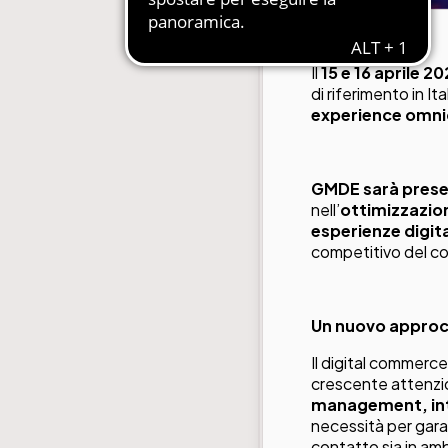
Il
15 e 16 aprile 2
di riferimento in Ita
experience omni
GMDE sarà prese
nell’
ottimizzazion
esperienze digita
competitivo del c
Un nuovo approcc
Il digital commerc
crescente attenzi
management, inte
necessità per gara
contatto sia in a