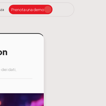
Prenota una demo
nza
Cerca nel sito
on
dei dati,