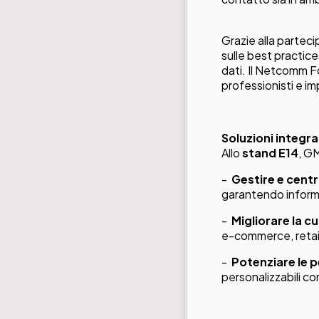
Grazie alla partec
sulle best practice
dati. Il Netcomm 
professionisti e im
Soluzioni integr
Allo
stand E14
, G
-
Gestire e centra
garantendo informa
-
Migliorare la 
e-commerce, retai
-
Potenziare le 
personalizzabili c