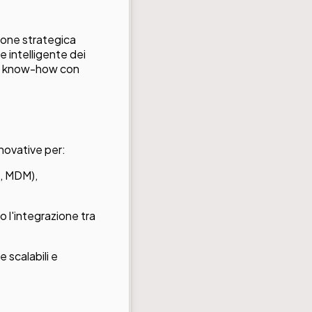
sione strategica
e intelligente dei
to know-how con
novative per:
M, MDM),
 l'integrazione tra
 scalabili e