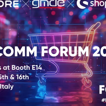
Sistemi di Workflow per la prestampa
ment
ghi
istenza