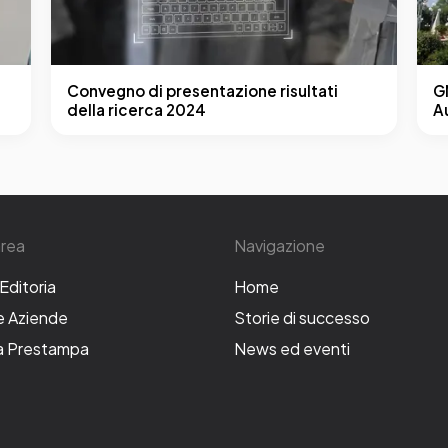
Convegno di presentazione risultati
G
della ricerca 2024
A
area
Navigazione
'Editoria
Home
le Aziende
Storie di successo
la Prestampa
News ed eventi