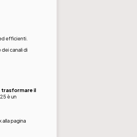
 ed efficienti.
dei canali di
o
trasformare il
25 è un
 alla
pagina