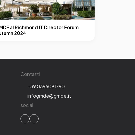
MDE al Richmond IT Director Forum
utumn 2024
Contatti
+39 0396091790
infogmde@gmde.it
social