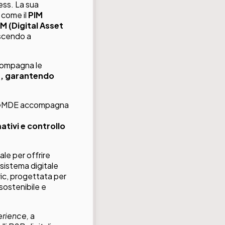
ess. La sua
 come il
PIM
M (Digital Asset
uscendo a
ccompagna le
e, garantendo
B, GMDE accompagna
ativi e controllo
le per offrire
sistema digitale
ic, progettata per
sostenibile e
erience
,
a