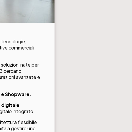
e tecnologie,
tive commerciali
soluzioni nate per
2B cercano
gurazioni avanzate e
DE e Shopware.
 digitale
igitale integrato.
ettura flessibile
mita a gestire uno