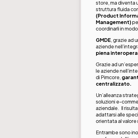
store, ma diventa 
struttura fluida co
(Product Infor
Management)
pe
coordinarli in mod
GMDE
, grazie ad
aziende nell’integ
piena interoperab
Grazie ad un’espe
le aziende nell’in
di Pimcore,
garant
centralizzato.
Un’alleanza strate
soluzioni e-commer
aziendale. Il risu
adattarsi alle spec
orientata al valor
Entrambe sono inol