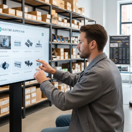
Sistemi di Workflow per la prestampa
ment
ghi
istenza