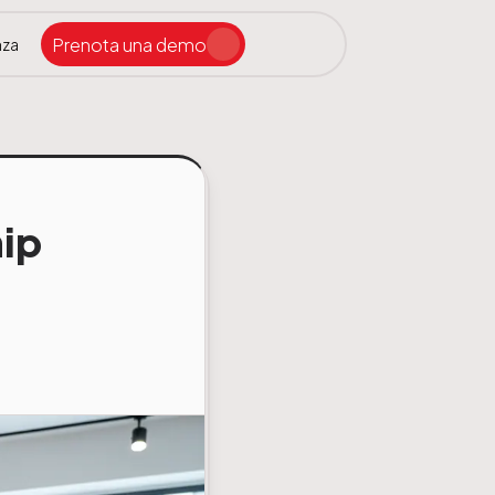
Prenota una demo
nza
Cerca nel sito
ip