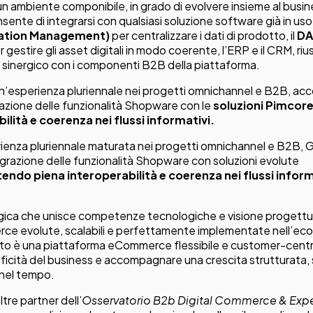
un ambiente componibile, in grado di evolvere insieme al busin
nsente di integrarsi con qualsiasi soluzione software già in uso
mation Management)
per centralizzare i dati di prodotto, il
DA
r gestire gli asset digitali in modo coerente, l’ERP e il CRM, ri
o sinergico con i componenti B2B della piattaforma.
 un’esperienza pluriennale nei progetti omnichannel e B2B, a
razione delle funzionalità Shopware con le
soluzioni Pimcor
ilità e coerenza nei flussi informativi.
rienza pluriennale maturata nei progetti omnichannel e B2
tegrazione delle funzionalità Shopware con soluzioni evolute
endo piena interoperabilità e coerenza nei flussi inform
gica che unisce competenze tecnologiche e visione progettua
ce evolute, scalabili e perfettamente implementate nell’eco
ltato è una piattaforma eCommerce flessibile e customer-centr
ificità del business e accompagnare una crescita strutturata, 
e nel tempo.
tre partner dell’
Osservatorio
B2b Digital Commerce & Exp