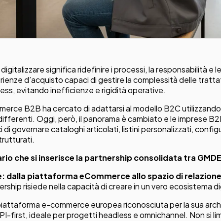
gitalizzare significa ridefinire i processi, la responsabilità e l
enze d’acquisto capaci di gestire la complessità delle tratta
ss, evitando inefficienze e rigidità operative.
merce B2B ha cercato di adattarsi al modello B2C utilizzando 
 differenti. Oggi, però, il panorama è cambiato e le imprese B
di governare cataloghi articolati, listini personalizzati, confi
strutturati.
ario che si inserisce la partnership consolidata tra GM
dalla piattaforma eCommerce allo spazio di relazione
tnership risiede nella capacità di creare in un vero ecosistema d
piattaforma e-commerce europea riconosciuta per la sua archit
PI-first, ideale per progetti headless e omnichannel. Non si li