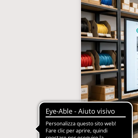
gestione abbonamenti
MDM-Master Data Management
 Carta, Web, Digital
Newsletter Automatizzate
le Concessionarie
PIM-Product Information Manage
on Gestione Abbonamenti
Produzione Automatizzata Catalo
e in SaaS e PaaS
Sistemi Esperti di Prodotto per Ass
Tecnica
Quotidiani e Periodici
Siti Web Multilingua e Multibrand
Soluzioni Complete in SaaS e PaaS
Web2Print per schede tecniche