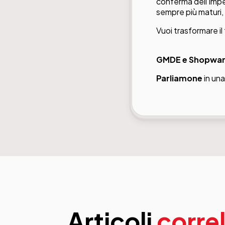
conferma dell’impe
sempre più maturi, 
Vuoi trasformare i
GMDE e Shopware
Parliamone
in una
Articoli
correl