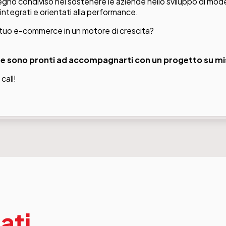
gno condiviso nel sostenere le aziende nello sviluppo di model
integrati e orientati alla performance.
l tuo e-commerce in un motore di crescita?
 sono pronti ad accompagnarti con un progetto su mis
 call!
ati