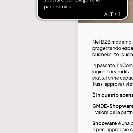
Nel B2B moderno, di
progettando esperi
business-to-busine
In passato, l’eCom
logiche di vendita
piattaforme capaci 
flussi approvativi 
È in questo scen
GMDE-Shopware: 
Il valore della par
Shopware
è una 
e per l’approccio A