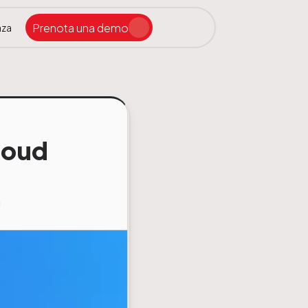
Prenota una demo
nza
Cerca nel sito
loud
a