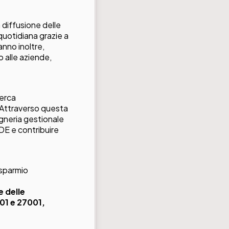
 diffusione delle
 quotidiana grazie a
anno inoltre,
o alle aziende,
cerca
i. Attraverso questa
egneria gestionale
MDE e contribuire
isparmio
e delle
001 e 27001,