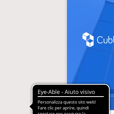
gestione abbonamenti
MDM-Master Data Management
 Carta, Web, Digital
Newsletter Automatizzate
le Concessionarie
PIM-Product Information Manage
on Gestione Abbonamenti
Produzione Automatizzata Catalo
e in SaaS e PaaS
Sistemi Esperti di Prodotto per Ass
Tecnica
Quotidiani e Periodici
Siti Web Multilingua e Multibrand
Soluzioni Complete in SaaS e PaaS
Web2Print per schede tecniche