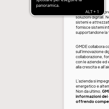
GMDE è da sempre u
soluzioni digitali.
sistemi e attrezzat
fornisce sistemi in
supportandone la t
GMDE collabora con 
sull'innovazione di
collaborazione, for
con le aziende ed e
alla crescita e all'
L'azienda si impeg
energetico e alter
Non da ultimo,
GMD
informazioni dei 
offrendo compet