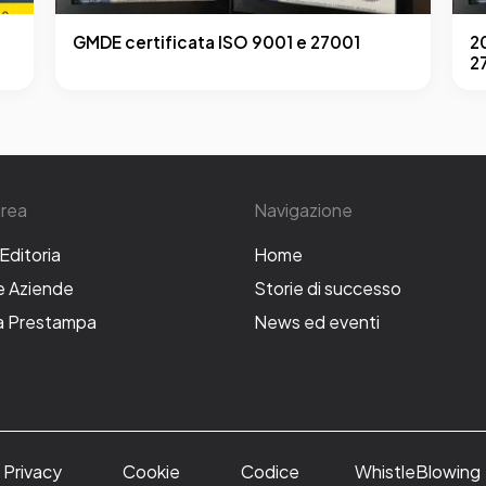
GMDE certificata ISO 9001 e 27001
2
2
area
Navigazione
'Editoria
Home
le Aziende
Storie di successo
la Prestampa
News ed eventi
Privacy
Cookie
Codice
WhistleBlowing