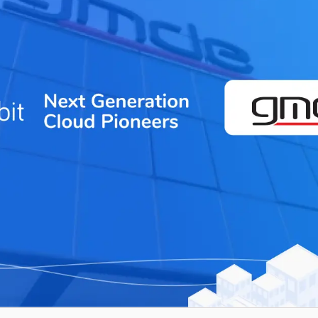
Sistemi di Workflow per la prestampa
ment
ghi
istenza