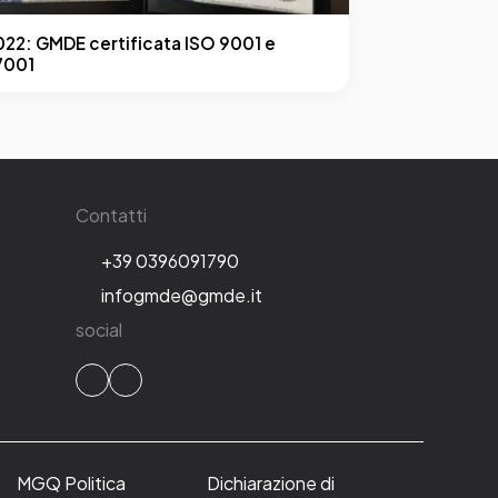
022: GMDE certificata ISO 9001 e
7001
Contatti
+39 0396091790
infogmde@gmde.it
social
MGQ Politica
Dichiarazione di