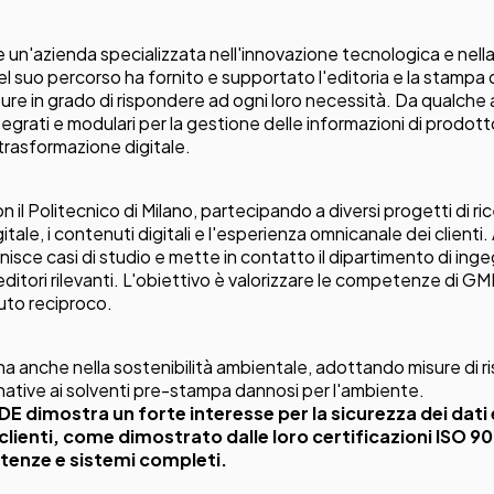
n'azienda specializzata nell'innovazione tecnologica e nella
 Nel suo percorso ha fornito e supportato l'editoria e la stampa
ure in grado di rispondere ad ogni loro necessità. Da qualche 
tegrati e modulari per la gestione delle informazioni di prodott
rasformazione digitale.
il Politecnico di Milano, partecipando a diversi progetti di ri
gitale, i contenuti digitali e l'esperienza omnicanale dei client
nisce casi di studio e mette in contatto il dipartimento di ing
ditori rilevanti. L'obiettivo è valorizzare le competenze di G
aiuto reciproco.
na anche nella sostenibilità ambientale, adottando misure di r
native ai solventi pre-stampa dannosi per l'ambiente.
E dimostra un forte interesse per la sicurezza dei dati 
clienti, come dimostrato dalle loro certificazioni ISO 9
enze e sistemi completi.