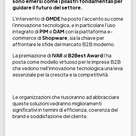
sono emersi come i pilastri fondamentali per
guidare il futuro del settore.
L'intervento di
GMDE
ha posto l'accento su come
l'innovazione tecnologica, e in particolare l'uso
integrato di
PIM
e
DAM
con la piattaforma e-
commerce di
Shopware
, sia la chiave per
affrontare le sfide del mercato B2B moderno.
La premiazione di
IVAR
al
B2Best Award
l’ha
posta come modello virtuoso per le imprese B2B
che vedono nell'innovazione tecnologica una leva
essenziale per la crescita e la competitività.
Le organizzazioni che riusciranno ad abbracciare
queste soluzioni vedranno miglioramenti
significativi in ​​termini di efficienza, coerenza del
brand e soddisfazione del cliente.