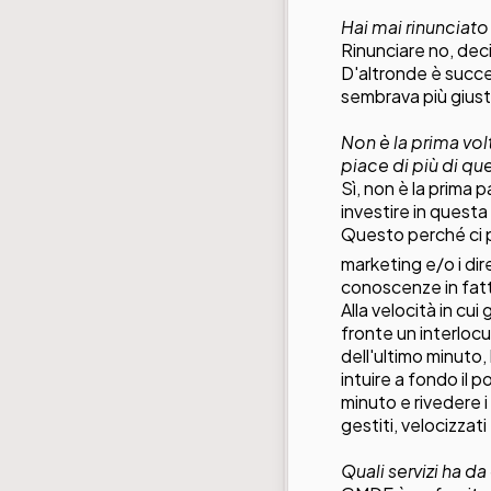
Hai mai rinunciato
Rinunciare no, deci
D'altronde è succe
sembrava più giust
Non è la prima vo
piace di più di qu
Sì, non è la prima
investire in questa
Questo perché ci p
marketing e/o i dir
conoscenze in fatt
Alla velocità in cu
fronte un interlocu
dell'ultimo minuto,
intuire a fondo il 
minuto e rivedere 
gestiti, velocizzat
Quali servizi ha da