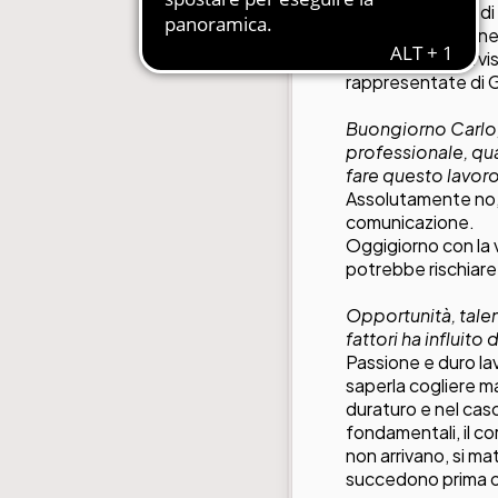
nuove strategie d
alla comunicazion
Di seguito l'interv
rappresentate di
Buongiorno Carlo, 
professionale, qu
fare questo lavor
Assolutamente no, 
comunicazione.
Oggigiorno con la v
potrebbe rischiare 
Opportunità, talen
fattori ha influito
Passione e duro la
saperla cogliere m
duraturo e nel caso
fondamentali, il co
non arrivano, si ma
succedono prima o p