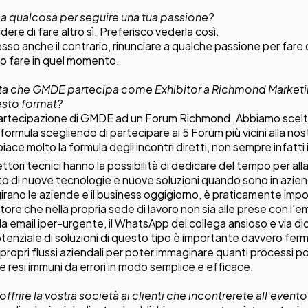
 a qualcosa per seguire una tua passione?
dere di fare altro sì. Preferisco vederla così.
sso anche il contrario, rinunciare a qualche passione per fare
o fare in quel momento.
lta che GMDE partecipa come Exhibitor a Richmond Marketi
esto format?
 partecipazione di GMDE ad un Forum Richmond. Abbiamo scel
 formula scegliendo di partecipare ai 5 Forum più vicini alla no
iace molto la formula degli incontri diretti, non sempre infatti 
ettori tecnici hanno la possibilità di dedicare del tempo per alla
o di nuove tecnologie e nuove soluzioni quando sono in azie
i girano le aziende e il business oggigiorno, è praticamente impo
tore che nella propria sede di lavoro non sia alle prese con l
 la email iper-urgente, il WhatsApp del collega ansioso e via 
potenziale di soluzioni di questo tipo è importante davvero fer
i propri flussi aziendali per poter immaginare quanti processi
i e resi immuni da errori in modo semplice e efficace.
 offrire la vostra società ai clienti che incontrerete all'event