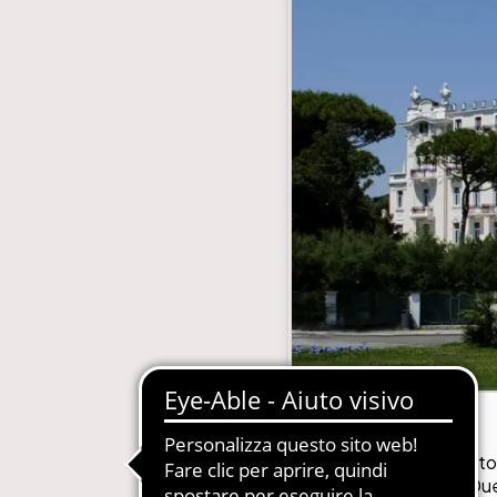
gestione abbonamenti
MDM-Master Data Management
 Carta, Web, Digital
Newsletter Automatizzate
le Concessionarie
PIM-Product Information Manage
on Gestione Abbonamenti
Produzione Automatizzata Catalo
e in SaaS e PaaS
Sistemi Esperti di Prodotto per Ass
Tecnica
Quotidiani e Periodici
Siti Web Multilingua e Multibrand
Soluzioni Complete in SaaS e PaaS
Web2Print per schede tecniche
L'evento dedicato 
Hotel di Rimini. Du