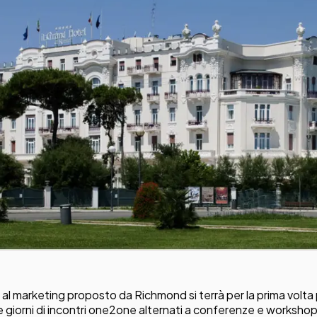
Sistemi di Workflow per la prestampa
ment
ghi
istenza
al marketing proposto da Richmond si terrà per la prima volta 
e giorni di incontri one2one alternati a conferenze e workshop 