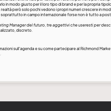
lo in modo giusto per il loro tipo di brand e per la propria tipolo
 in realtà però solo pochi vedono i propri numeri crescere in mod
soprattutto in campo internazionale forse non è tutto a pos
ing Manager del futuro, tre aggettivi che useresti per descr
lizzato, discreto.
rmazioni sull'agenda e su come partecipare al Richmond Marke
.