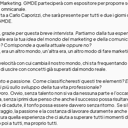
i Marketing. GMDE parteciperà com espositore per proporre s
e omnicanale.
ista a Carlo Caporizzi, che sarà presente per tutti e due i giorn
 GMDE.
grazie per questa breve intervista. Partiamo dalla tua espe
ale era la tua idea del mondo del marketing e della comunic
o? Corrisponde a quella attuale oppure no?
era un altro mondo, un'altra era, un altro modo di fare market
elocità con cui cambia il nostro mondo, chi sta frequentando l
di uscire con concetti già superati dal mondo reale.
to e passione. Come classificheresti questi tre elementi? E
 di più sullo sviluppo della tua vita professionale?
voro. Ovvio, senza talento non si va da nessuna parte e l'occ
a, senza i primi due penso che anche il successo possa risulta
 di cadute, il tonfo possa essere davvero senza ritorno. Se si
raggio, la passione e la costanza di lavorare duramente anche q
tura quella esperienza che ci aiuta a superare tutti i momenti dif
oi a tutti, ma proprio tutti.