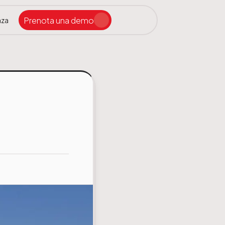
Prenota una demo
nza
Cerca nel sito