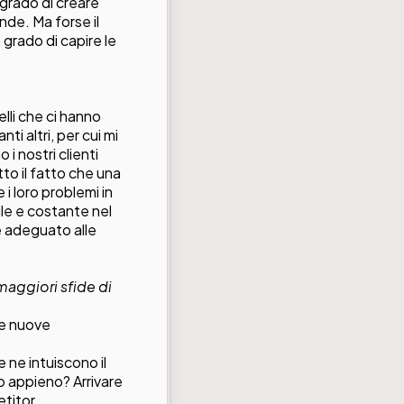
 grado di creare
nde. Ma forse il
 grado di capire le
elli che ci hanno
ti altri, per cui mi
 i nostri clienti
to il fatto che una
 i loro problemi in
ile e costante nel
e adeguato alle
maggiori sfide di
le nuove
 ne intuiscono il
o appieno? Arrivare
etitor.