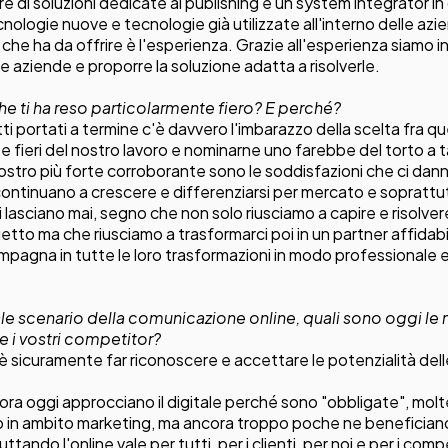
 di soluzioni dedicate al publishing e un system integrator in
nologie nuove e tecnologie già utilizzate all'interno delle azie
 che ha da offrire è l'esperienza. Grazie all'esperienza siamo in
 aziende e proporre la soluzione adatta a risolverle.
e ti ha reso particolarmente fiero? E perché?
tti portati a termine c'è davvero l'imbarazzo della scelta fra qu
e fieri del nostro lavoro e nominarne uno farebbe del torto a tan
 nostro più forte corroborante sono le soddisfazioni che ci danno
continuano a crescere e differenziarsi per mercato e soprattut
i lasciano mai, segno che non solo riusciamo a capire e risolvere
getto ma che riusciamo a trasformarci poi in un partner affidab
mpagna in tutte le loro trasformazioni in modo professionale 
uale scenario della comunicazione online, quali sono oggi le 
e i vostri competitor?
 è sicuramente far riconoscere e accettare le potenzialità del
ra oggi approcciano il digitale perché sono "obbligate", molte
o in ambito marketing, ma ancora troppo poche ne benefician
ruttando l'online vale per tutti, per i clienti, per noi e per i comp