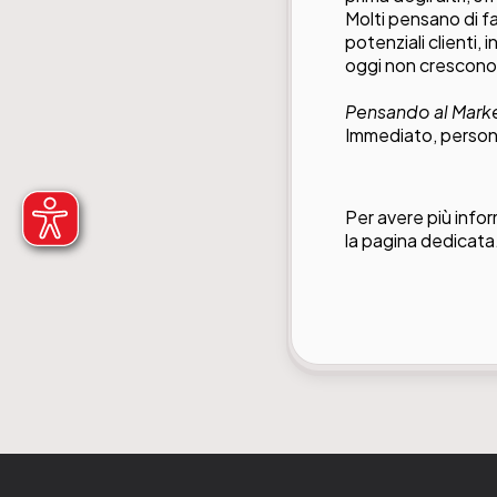
Molti pensano di far
potenziali clienti,
oggi non crescono 
Pensando al Market
Immediato, persona
Per avere più info
la
pagina dedicata