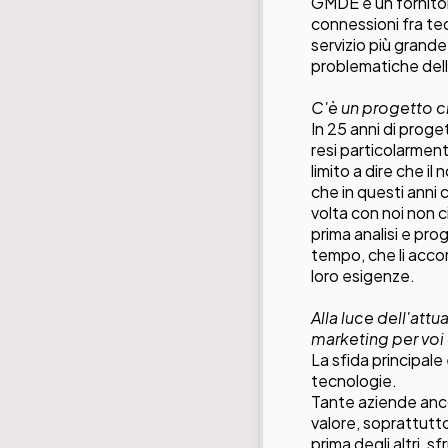
GMDE è un fornitore
connessioni fra tec
servizio più grande
problematiche delle
C'è un progetto ch
In 25 anni di proge
resi particolarment
limito a dire che il
che in questi anni 
volta con noi non c
prima analisi e pro
tempo, che li acco
loro esigenze.
Alla luce dell'att
marketing per voi 
La sfida principale
tecnologie.
Tante aziende anco
valore, soprattutt
prima degli altri, sf