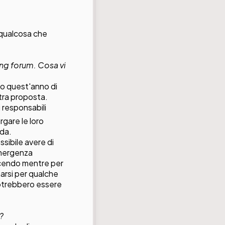
 qualcosa che
ng forum. Cosa vi
to quest'anno di
stra proposta.
i responsabili
rgare le loro
nda.
ssibile avere di
'emergenza
dicendo mentre per
marsi per qualche
 potrebbero essere
o?