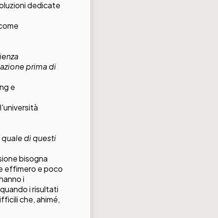
oluzioni dedicate
i come
rienza
azione prima di
ing e
'università
 quale di questi
asione bisogna
re effimero e poco
 hanno i
uando i risultati
ficili che, ahimé,