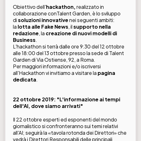
Obiettivo dell'
hackathon,
realizzato in
collaborazione conTalent Garden, è lo sviluppo
di
soluzioni innovative
nei seguenti ambiti:
la
lotta alle Fake News
, il
supporto nella
redazione
, la
creazione di nuovi modelli di
Business
.
L'hackathon si terrà dalle ore 9:30 del 12 ottobre
alle 18:00 del 13 ottobre presso la sede di Talent
Garden di Via Ostiense, 92, a Roma.
Per maggiori informazioni e/o iscriversi
all'Hackathon vi invitiamo a visitare la
pagina
dedicata
.
22 ottobre 2019: "L'informazione ai tempi
dell'AI, dove siamo arrivati"
Il 22 ottobre esperti ed esponenti del mondo
giornalistico si confronteranno sui temi relativi
all'AI; seguirà la «tavola rotonda dei Direttori» che
vedrà i Direttori Responsabili delle principali