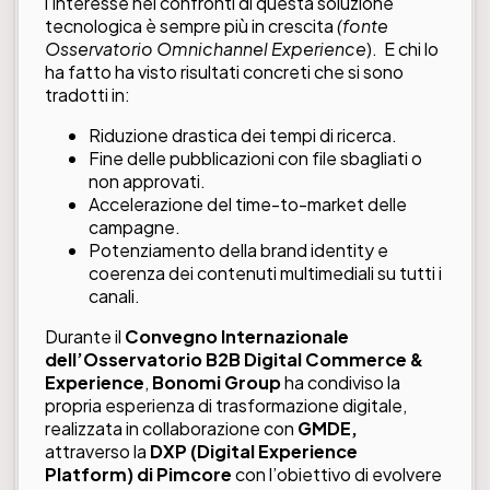
l’interesse nei confronti di questa soluzione
tecnologica è sempre più in crescita
(fonte
Osservatorio Omnichannel Experience
). E chi lo
ha fatto ha visto risultati concreti che si sono
tradotti in:
Riduzione drastica dei tempi di ricerca.
Fine delle pubblicazioni con file sbagliati o
non approvati.
Accelerazione del time-to-market delle
campagne.
Potenziamento della brand identity e
coerenza dei contenuti multimediali su tutti i
canali.
Durante il
Convegno Internazionale
dell’Osservatorio B2B Digital Commerce &
Experience
,
Bonomi Group
ha condiviso la
propria esperienza di trasformazione digitale,
realizzata in collaborazione con
GMDE,
attraverso la
DXP (Digital Experience
Platform) di Pimcore
con l’obiettivo di evolvere