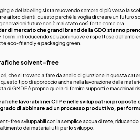
ing e del labelling si sta muovendo sempre di più verso la scelt
e ai loro clienti, questo perché la voglia di creare un futuro sos
 generazioni future non è mai stato così forte come ora.
eader di mercato che grandi brand della GDO stanno pren
I primi, introducendo soluzioni nuove e rispettose dell’ambie
tte eco-friendly e packaging green.
rafiche solvent-free
ri, che si trovano a fare da anello di giunzione in questa cat
uesto tipo di approccio anche nella lavorazione delle materie 
a di GMDE è proprio quella di fornire supporti e macchinari ri
rafiche lavorabili nei CTP e nelle sviluppatrici propost
 grado di abbinare ad un processo produttivo, perfor
ent-free sviluppabili con la semplice acqua di rete, riducendo qu
ltimento dei materiali utili per lo sviluppo.