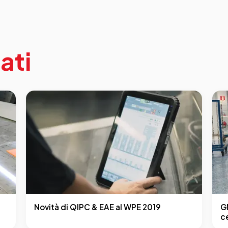
ati
Novità di QIPC & EAE al WPE 2019
G
c