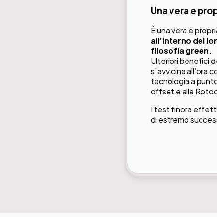
Una vera e prop
È una vera e propri
all’interno dei l
filosofia green.
Ulteriori benefici d
si avvicina all’ora 
tecnologia a punto 
offset e alla Roto
I test finora effet
di estremo success