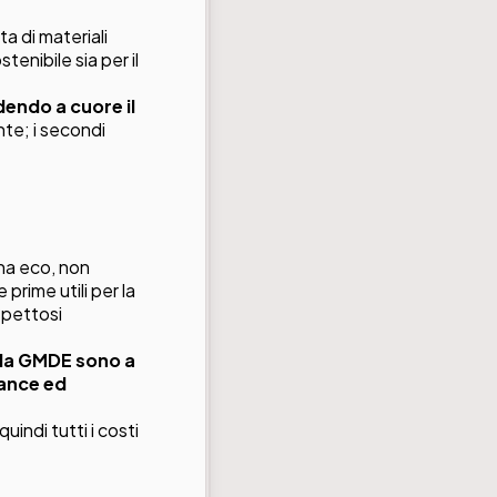
a di materiali
tenibile sia per il
dendo a cuore il
nte; i secondi
ena eco, non
prime utili per la
spettosi
e da GMDE sono a
mance ed
indi tutti i costi