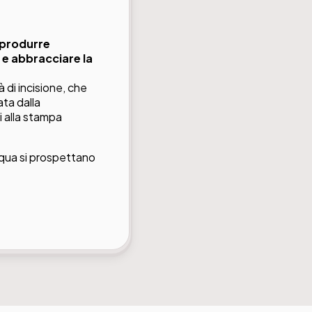
i produrre
a e abbracciare la
tà di incisione, che
ata dalla
i alla stampa
acqua si prospettano