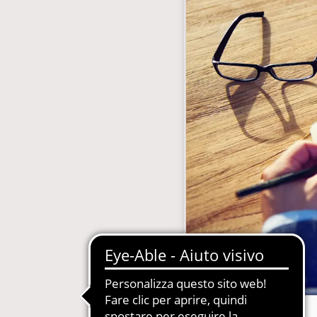
gestione abbonamenti
MDM-Master Data Management
 Carta, Web, Digital
Newsletter Automatizzate
le Concessionarie
PIM-Product Information Manage
on Gestione Abbonamenti
Produzione Automatizzata Catalo
e in SaaS e PaaS
Sistemi Esperti di Prodotto per Ass
Tecnica
Quotidiani e Periodici
Siti Web Multilingua e Multibrand
Soluzioni Complete in SaaS e PaaS
Web2Print per schede tecniche