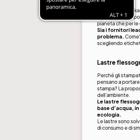
Il mondo del packag
ecologici da proporr
pianeta che per le
Sia i fornitori l
problema.
Come? 
scegliendo etiche
Lastre flessog
Perché gli stampato
pensano a portare q
stampa? La propost
dell’ambiente.
Le lastre flessog
base d’acqua, in
ecologia.
Le lastre sono solv
di consumo e di sma