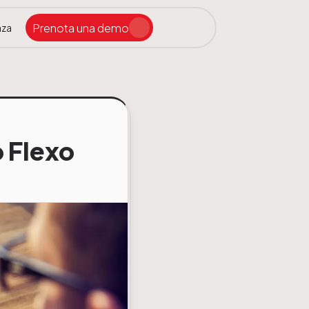
Prenota una demo
nza
Cerca nel sito
o Flexo