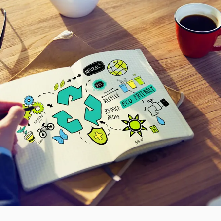
Sistemi di Workflow per la prestampa
ment
ghi
istenza