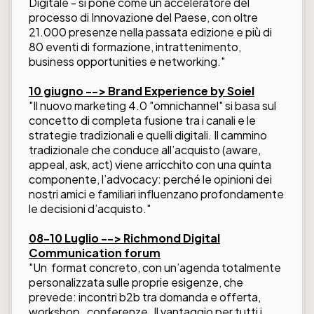
Digitale - si pone come un acceleratore del
processo di Innovazione del Paese, con oltre
21.000 presenze nella passata edizione e più di
80 eventi di formazione, intrattenimento,
business opportunities e networking."
10 giugno -->
Brand Experience by Soiel
"Il nuovo marketing 4.0 "omnichannel" si basa sul
concetto di completa fusione tra i canali e le
strategie tradizionali e quelli digitali. Il cammino
tradizionale che conduce all’acquisto (aware,
appeal, ask, act) viene arricchito con una quinta
componente, l’advocacy: perché le opinioni dei
nostri amici e familiari influenzano profondamente
le decisioni d’acquisto."
08-10 Luglio --> Richmond Digital
Communication forum
"Un format concreto, con un’agenda totalmente
personalizzata sulle proprie esigenze, che
prevede: incontri b2b tra domanda e offerta,
workshop, conferenze. Il vantaggio per tutti i