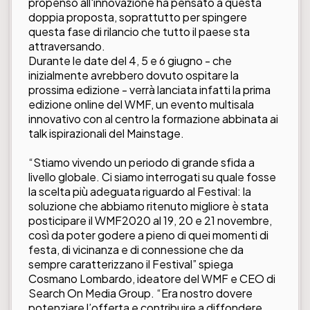
propenso all'innovazione ha pensato a questa
doppia proposta, soprattutto per spingere
questa fase di rilancio che tutto il paese sta
attraversando.
Durante le date del 4, 5 e 6 giugno - che
inizialmente avrebbero dovuto ospitare la
prossima edizione - verrà lanciata infatti la prima
edizione online del WMF, un evento multisala
innovativo con al centro la formazione abbinata ai
talk ispirazionali del Mainstage.
“Stiamo vivendo un periodo di grande sfida a
livello globale. Ci siamo interrogati su quale fosse
la scelta più adeguata riguardo al Festival: la
soluzione che abbiamo ritenuto migliore è stata
posticipare il WMF2020 al 19, 20 e 21 novembre,
così da poter godere a pieno di quei momenti di
festa, di vicinanza e di connessione che da
sempre caratterizzano il Festival” spiega
Cosmano Lombardo, ideatore del WMF e CEO di
Search On Media Group. “Era nostro dovere
potenziare l’offerta e contribuire a diffondere