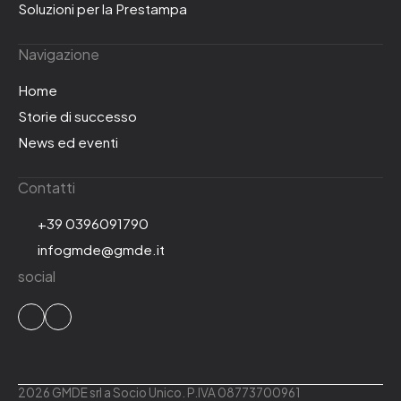
Soluzioni per la Prestampa
Navigazione
Home
Storie di successo
News ed eventi
Contatti
+39 0396091790
infogmde@gmde.it
social
2026 GMDE srl a Socio Unico. P.IVA 08773700961