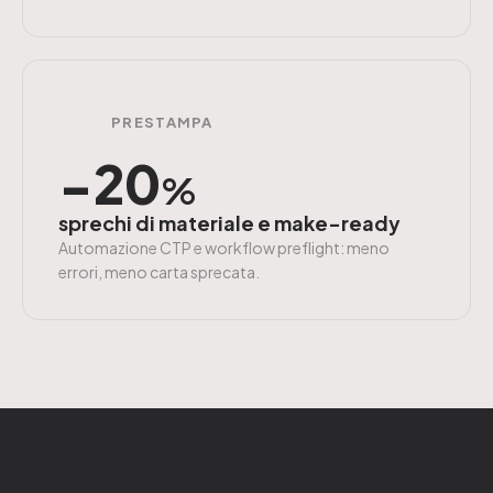
PRESTAMPA
−20
%
sprechi di materiale e make-ready
Automazione CTP e workflow preflight: meno
errori, meno carta sprecata.