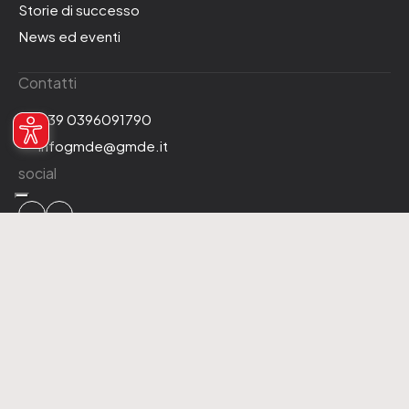
Storie di successo
News ed eventi
Contatti
+39 0396091790
infogmde@gmde.it
social
2026 GMDE srl a Socio Unico. P.IVA 08773700961
Privacy Policy
Cookie Policy
Codice Etico
WhistleBlowing