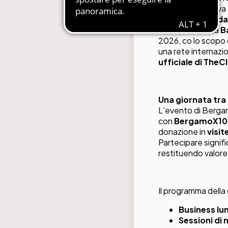
2025-2026
arriva
business e solida
Il tour, creato da
B
2026, co lo scopo
una rete internazi
ufficiale di TheC
Una giornata tra
L’evento di Bergam
con
BergamoX10
donazione in
visit
Partecipare signifi
restituendo valore 
Il programma della
Business lu
Sessioni di 