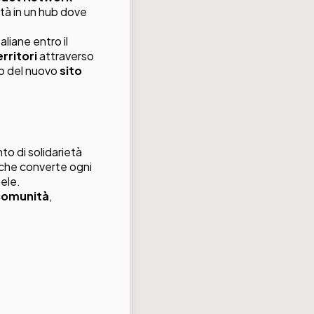
ttà in un hub dove
aliane entro il
rritori
attraverso
io del nuovo
sito
o di solidarietà
 che converte ogni
ele.
 comunità
,