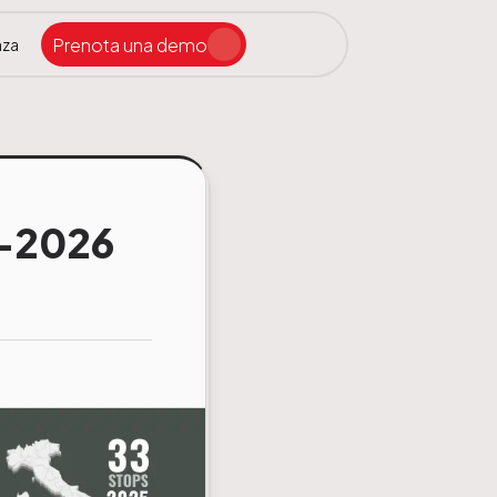
Prenota una demo
nza
Cerca nel sito
5-2026