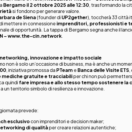
 a
Bergamo il 2 ottobre 2025 alle 12:30
, trasformando la ci
rietà
si fondono per generare valore.
arbara de Siena
(founder di
UP2gether
), toccherà 33 città it
 di mettere in connessione
imprenditori, professionisti e te
onale di opportunità. La tappa di Bergamo segna anche il lanc
IN –
www.the-cin.network
.
 networking, innovazione e impatto sociale
o non è solo un’occasione di business, ma è anche un moment
00
, iniziativa promossa da
PTeam
e
Banca delle Visite ETS
,
e mediche gratuite e tracciabili
per chi non può permetters
ca quindi
fare impresa e allo stesso tempo sostenere la
a un territorio simbolo di resilienza e innovazione.
 giornata prevede:
nch esclusivo
con imprenditori e decision maker;
networking di qualità
per creare relazioni autentiche;