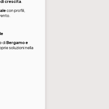
 di crescita
.
ale
con profili,
vento.
le
e di
Bergamo e
prie soluzioni nella