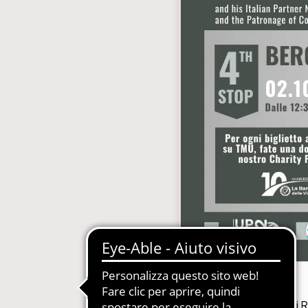
gestione abbonamenti
MDM-Master Data Management
 Carta, Web, Digital
Newsletter Automatizzate
le Concessionarie
PIM-Product Information Manage
on Gestione Abbonamenti
Produzione Automatizzata Catalo
e in SaaS e PaaS
Sistemi Esperti di Prodotto per Ass
Tecnica
Quotidiani e Periodici
Siti Web Multilingua e Multibrand
Soluzioni Complete in SaaS e PaaS
Web2Print per schede tecniche
Dopo le tappe di R