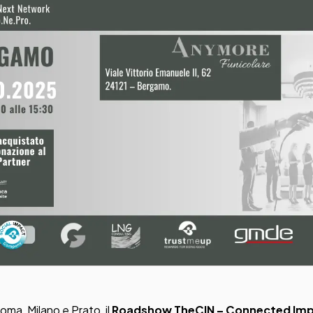
Sistemi di Workflow per la prestampa
ment
ghi
istenza
oma, Milano e Prato, il
Roadshow TheCIN – Connected Im