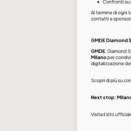
Confronti su
Al termine di ogni 
contatti e sponsor
GMDE Diamond Sp
GMDE
, Diamond S
Milano
per condivid
digitalizzazione de
Scopri di più su c
Next stop: Milano
Visita il sito ufficia