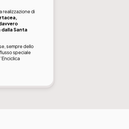
a realizzazione di
artacea,
 davvero
 dalla Santa
rse, sempre dello
flusso speciale
l’Enciclica