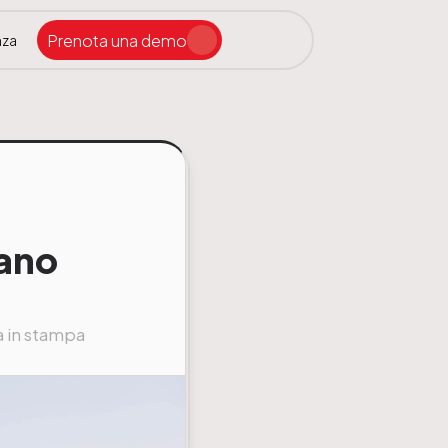
Prenota una demo
nza
Cerca nel sito
ano
a in stampa