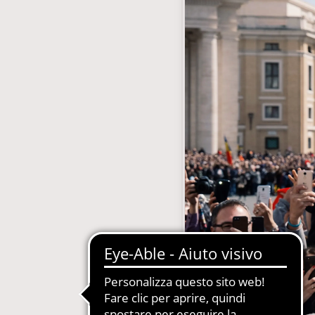
gestione abbonamenti
MDM-Master Data Management
 Carta, Web, Digital
Newsletter Automatizzate
le Concessionarie
PIM-Product Information Manage
on Gestione Abbonamenti
Produzione Automatizzata Catalo
e in SaaS e PaaS
Sistemi Esperti di Prodotto per Ass
Tecnica
Quotidiani e Periodici
Siti Web Multilingua e Multibrand
Soluzioni Complete in SaaS e PaaS
Web2Print per schede tecniche