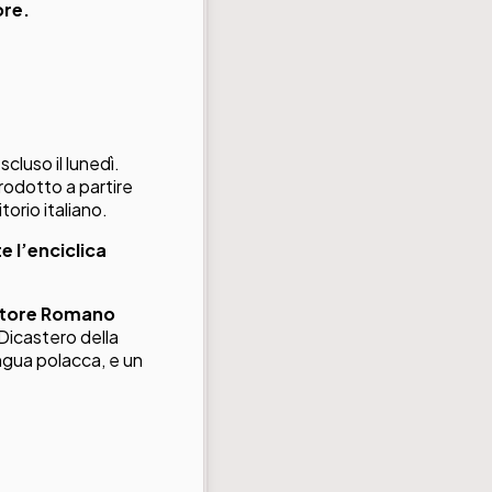
ore.
scluso il lunedì.
rodotto a partire
torio italiano.
e l’enciclica
atore Romano
l Dicastero della
ingua polacca, e un