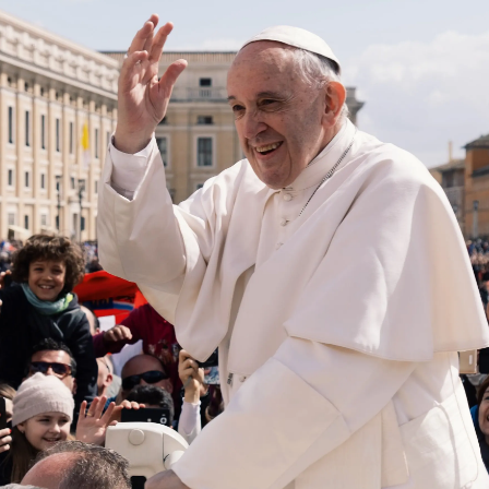
Sistemi di Workflow per la prestampa
ment
ghi
istenza