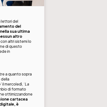
 lettori del
namento del
nella sua ultima
nessun altro
 con altri sistemi lo
one di questo
ede in
ltre a quanto sopra
 della
o
’ il mercoledì, ‘
La
cambio di formato
cane ottimizzandone
sione cartacea
igitale, è