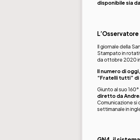
disponibile sia d
L’Osservatore 
Il giornale della Sa
Stampato in rotativ
da ottobre 2020 in 
Il numero di oggi
“Fratelli tutti” 
Giunto al suo 160°
diretto da Andre
Comunicazione si oc
settimanale in ing
GN4, il sistema