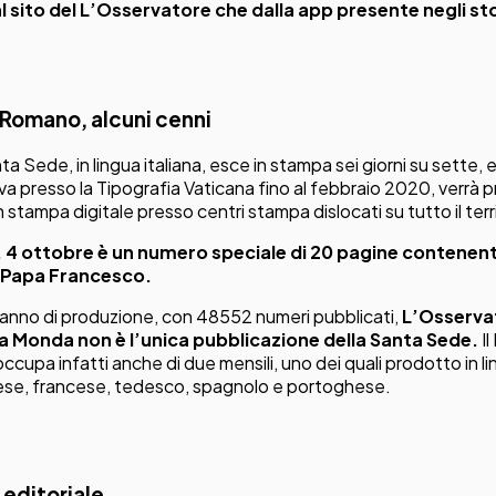
al sito del L’Osservatore che dalla app presente negli st
Romano, alcuni cenni
nta Sede, in lingua italiana, esce in stampa sei giorni su sette, e
a presso la Tipografia Vaticana fino al febbraio 2020, verrà p
stampa digitale presso centri stampa dislocati su tutto il terri
, 4 ottobre è un numero speciale di 20 pagine contenent
di Papa Francesco.
 anno di produzione, con 48552 numeri pubblicati,
L’Osserv
a Monda non è l’unica pubblicazione della Santa Sede.
I
cupa infatti anche di due mensili, uno dei quali prodotto in l
lese, francese, tedesco, spagnolo e portoghese.
 editoriale