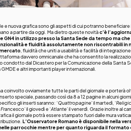
le e nuova grafica sono gli aspetti di cui potranno beneficiare i
no a partire da oggi. Ma dietro queste novità
c’è l’aggior
le GN4 in utilizzo presso la Santa Sede da tempo ma che 
nzionalità e fluidità assolutamente non riscontrabili in 
l mercato
, fluidità che uniti a usabilità e facilità di integrazione
ttaforma davvero omnicanale che ha consentito la realizzazi
o condotto dal Dicastero per la Comunicazione della Santa S
GMDE e altri importanti player internazionali.
 coinvolto ovviamente tutte le parti del giornale e porterà o
 inserto speciale, passando così da 8 a 12 pagine in alcuni giorni
cifico gli inserti saranno: ‘
Quattropagine
’ il martedì, ‘
Religi
a Francesco
’ il giovedì e ‘
Atlante
’ il venerdì. Grazie inoltre al 
rafica il giornale potrà essere stampato fuori dalle mura vati
tribuzione.
L’Osservatore Romano è disponibile nella ver
elle parrocchie mentre per quanto riguarda il formato d