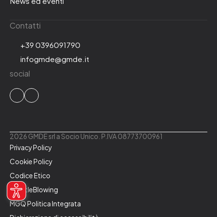
News ed eventi
Contatti
+39 0396091790
infogmde@gmde.it
social
2026 GMDE srl a Socio Unico. P.IVA 08773700961
Privacy Policy
Cookie Policy
Codice Etico
WhistleBlowing
MGQ Politica Integrata