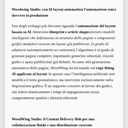
Woodwing Studio: con AI layout automation l’automazione entra
davvero in produzione
Uno degli sviluppi più rilevanti riguarda l’
automazione del layout
basata su AI
. Attraverso
blueprint e article shapes
(ovvero modelli
intelligenti che definiscono la struttura delle pagine e componenti
grafici modulari ricavati da layout già pubblicati, in grado di
adattarsi automaticamente ai contenuti)
, l’algoritmo è in grado di
generare pagine complete, rispettando gerarchie editoriali, vincoli
grafici e spazi pubblicitari già definiti. Accanto alla generazione
automatica delle pagine, WoodWing sta lavorando sul
copy fitting
AI applicato al layout
. In questo caso l’intelligenza artificiale non
modifica il testo giornalistico, ma interviene esclusivamente sulla
disposizione grafica. È un supporto concreto al lavoro dei grafici,
che riduce drasticamente i tempi di impaginazione senza
compromettere qualità e identità editoriale.
WoodWing Studio: il Content Delivery Hub per una
collaborazione fluida e una distribuzione coerente