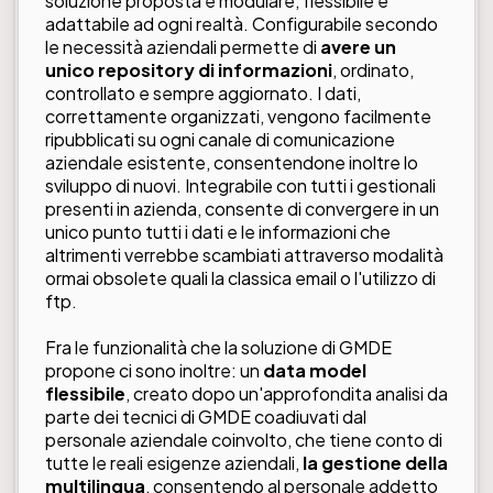
soluzione proposta è modulare, flessibile e
adattabile ad ogni realtà. Configurabile secondo
le necessità aziendali permette di
avere un
unico repository di informazioni
, ordinato,
controllato e sempre aggiornato. I dati,
correttamente organizzati, vengono facilmente
ripubblicati su ogni canale di comunicazione
aziendale esistente, consentendone inoltre lo
sviluppo di nuovi. Integrabile con tutti i gestionali
presenti in azienda, consente di convergere in un
unico punto tutti i dati e le informazioni che
altrimenti verrebbe scambiati attraverso modalità
ormai obsolete quali la classica email o l'utilizzo di
ftp.
Fra le funzionalità che la soluzione di GMDE
propone ci sono inoltre: un
data model
flessibile
, creato dopo un'approfondita analisi da
parte dei tecnici di GMDE coadiuvati dal
personale aziendale coinvolto, che tiene conto di
tutte le reali esigenze aziendali,
la gestione della
multilingua
, consentendo al personale addetto