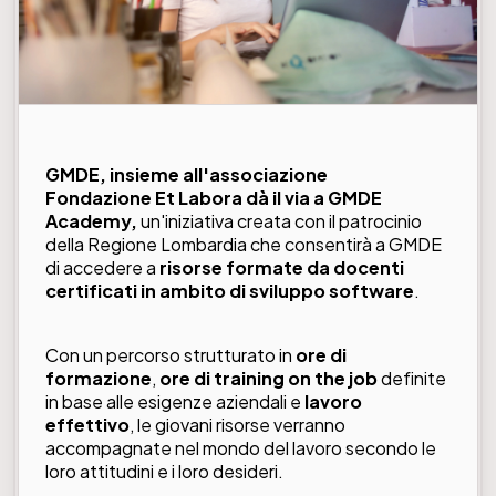
GMDE, insieme all'associazione
Fondazione Et Labora
dà il via a GMDE
Academy,
un'iniziativa creata con il patrocinio
della Regione Lombardia che consentirà a GMDE
di accedere a
risorse formate da docenti
certificati in ambito di sviluppo software
.
Con un percorso strutturato in
ore di
formazione
,
ore di training on the job
definite
in base alle esigenze aziendali e
lavoro
effettivo
, le giovani risorse verranno
accompagnate nel mondo del lavoro secondo le
loro attitudini e i loro desideri.