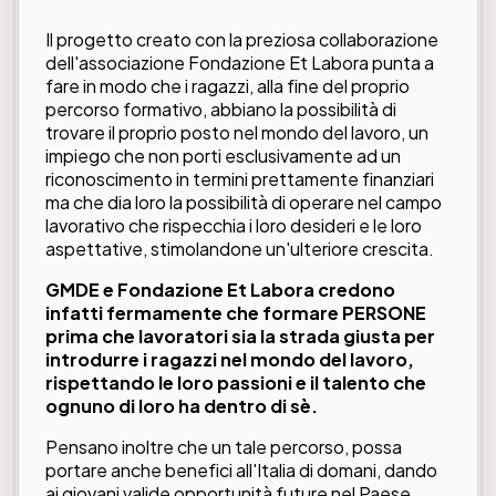
Il progetto creato con la preziosa collaborazione
dell'associazione
Fondazione Et Labora
punta a
fare in modo che i ragazzi, alla fine del proprio
percorso formativo, abbiano la possibilità di
trovare il proprio posto nel mondo del lavoro, un
impiego che non porti esclusivamente ad un
riconoscimento in termini prettamente finanziari
ma che dia loro la possibilità di operare nel campo
lavorativo che rispecchia i loro desideri e le loro
aspettative, stimolandone un'ulteriore crescita.
GMDE e
Fondazione Et Labora
credono
infatti fermamente che formare PERSONE
prima che lavoratori sia la strada giusta per
introdurre i ragazzi nel mondo del lavoro,
rispettando le loro passioni e il talento che
ognuno di loro ha dentro di sè.
Pensano inoltre che un tale percorso, possa
portare anche benefici all'Italia di domani, dando
ai giovani valide opportunità future nel Paese